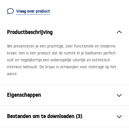
Vraag over product
Productbeschrijving
We presenteren je een prachtige, zeer functionele en moderne
kraan. Het is een product dat de ruimte in je badkamer perfect
vult en tegelijkertijd een onberispelijk uiterlijk en esthetisch
interieur behoudt. De kraan is ontworpen voor montage op het
aanre
Eigenschappen
Kraan type
bassin
Bestanden om te downloaden (3)
Montagewijze
Opbouw
Kleur
Helder goud