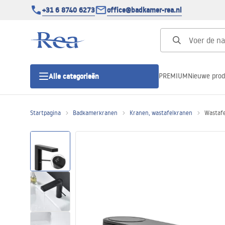
+31 6 8740 6273
office@badkamer-rea.nl
PREMIUM
Nieuwe pro
Alle categorieën
Startpagina
Badkamerkranen
Kranen, wastafelkranen
Wastafe
Douchecabines
Douchedeur
Douchebakken
Lineaire Douchegoten