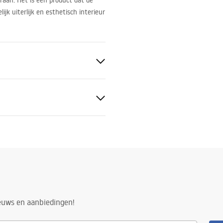
raan. Het is een product dat de
ijk uiterlijk en esthetisch interieur
ge-instructies
.pdf
ng
ieuws en aanbiedingen!