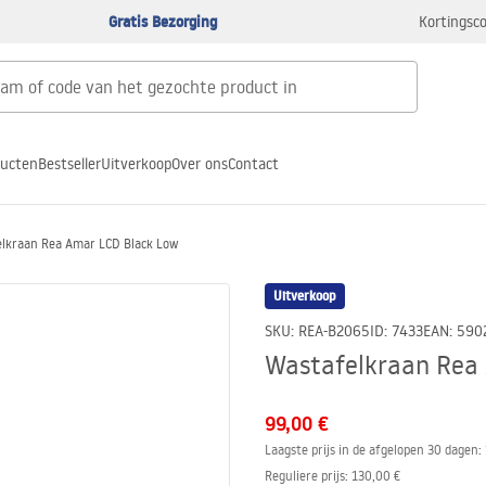
Gratis Bezorging
Kortingsco
ducten
Bestseller
Uitverkoop
Over ons
Contact
lkraan Rea Amar LCD Black Low
Uitverkoop
SKU
:
REA-B2065
ID
:
7433
EAN
:
590
Wastafelkraan Rea
99,00 €
Laagste prijs in de afgelopen 30 dagen:
Reguliere prijs
:
130,00 €