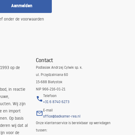
Aanmelden
ef onder de voorwaarden
Contact
 1993 op de
Podlasiak Andrzej Cylwik sp. k.
ul. Przędzalniana 60
15-688 Białystok
bod, in reactie
NIP 966-216-01-21
Telefoon
euwe,
+31 6 8740 6273
cten. Wij zijn
E-mail
ie en import
office@badkamer-rea.nl
nen. Op basis
Onze klantenservice is bereikbaar op werkdagen
deren wij dat al
tussen:
ijn voor de