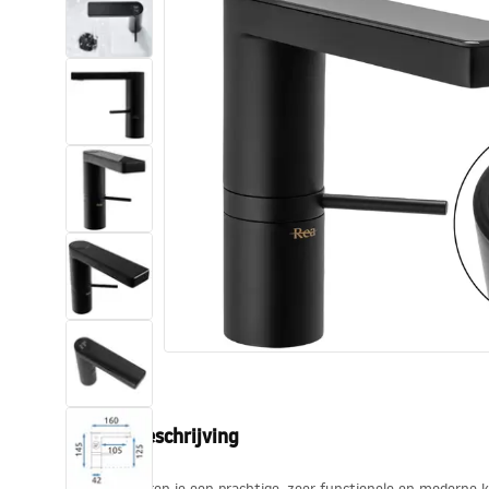
Toiletten
Wastafels
Baden en badwanden
Kranen
Douches
Keuken
Badkameraccessoires
Productbeschrijving