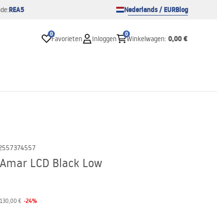
REA5
Nederlands / EUR
Blog
de:
0
0
0,00 €
Favorieten
Inloggen
Winkelwagen
:
2557374557
 Amar LCD Black Low
-
24
%
130,00 €