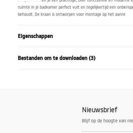
We presenteren je een prachtige, zeer functionele en moderne k
ruimte in je badkamer perfect vult en tegelijkertijd een onberispel
behoudt. De kraan is ontworpen voor montage op het aanre
Eigenschappen
Kraan type
bassin
Bestanden om te downloaden (3)
Montagewijze
Opbouw
Kleur
Zwart
Garantievoorwaarden
Type uitloop
Vast
Monta
Warranty_Terms_and_Conditions_
faucet
Materiaal
Messing
Faucets_-_5.pdf
Uitloopbereik
105
mm
Nieuwsbrief
Hoogte
145
mm
Veiligheidsinformatie
Coatingtechnologie
Electroplati
Safety_Information_Faucets.pdf
Blijf op de hoogte van n
Aansluitdiameter:
3/8 inch