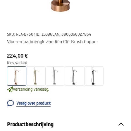
SKU
:
REA-B7504
ID
:
13396
EAN
:
5906366027864
Vloeren badmengkraan Rea Clif Brush Copper
224,00 €
Kies variant
Verzending vandaag.
Vraag over product
Productbeschrijving