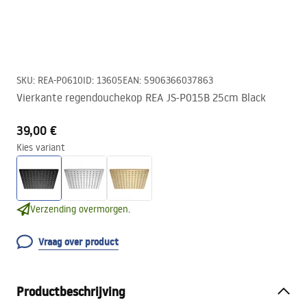
SKU
:
REA-P0610
ID
:
13605
EAN
:
5906366037863
Vierkante regendouchekop REA JS-P015B 25cm Black
39,00 €
Kies variant
Verzending overmorgen.
Vraag over product
Productbeschrijving