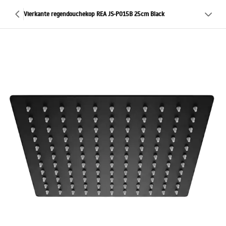
Vierkante regendouchekop REA JS-P015B 25cm Black