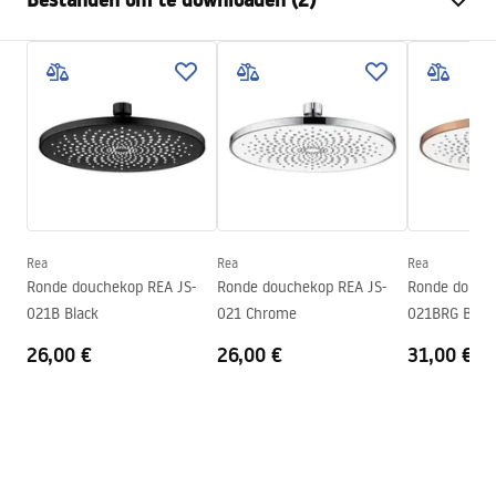
Materiaal
Roestvrij staal
Montagewijze
Geschroefd
Pielęgnacja
Breedte
405
mm
Pielęgnacja.pdf
Hoogte
28
mm
Diepte
30
mm
Garantievoorwaarden
Garantie
24 maanden
Warranty_Terms_and_Conditions_Accessories_-_24.pdf
Rea
Rea
Rea
Ronde douchekop REA JS-
Ronde douchekop REA JS-
Ronde douche
021B Black
021 Chrome
021BRG Brus
26,00 €
26,00 €
31,00 €