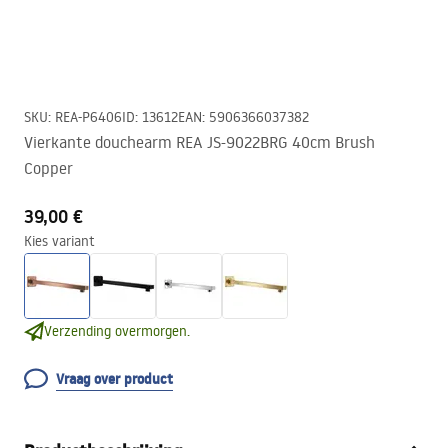
SKU
:
REA-P6406
ID
:
13612
EAN
:
5906366037382
Vierkante douchearm REA JS-9022BRG 40cm Brush
Copper
39,00 €
Kies variant
Verzending overmorgen.
Vraag over product