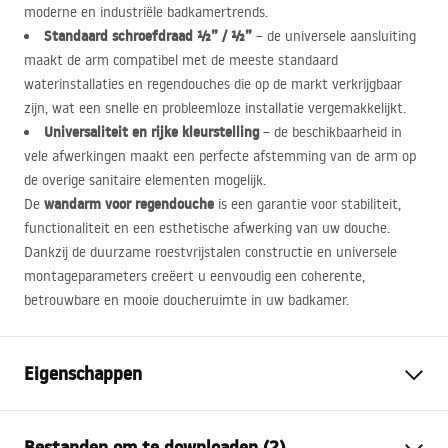
moderne en industriële badkamertrends.
Standaard schroefdraad ½” / ½”
– de universele aansluiting
maakt de arm compatibel met de meeste standaard
waterinstallaties en regendouches die op de markt verkrijgbaar
zijn, wat een snelle en probleemloze installatie vergemakkelijkt.
Universaliteit en rijke kleurstelling
– de beschikbaarheid in
vele afwerkingen maakt een perfecte afstemming van de arm op
de overige sanitaire elementen mogelijk.
wandarm voor regendouche
De
is een garantie voor stabiliteit,
functionaliteit en een esthetische afwerking van uw douche.
Dankzij de duurzame roestvrijstalen constructie en universele
montageparameters creëert u eenvoudig een coherente,
betrouwbare en mooie doucheruimte in uw badkamer.
Eigenschappen
Kleur
Geborsteld koper
Bestanden om te downloaden (2)