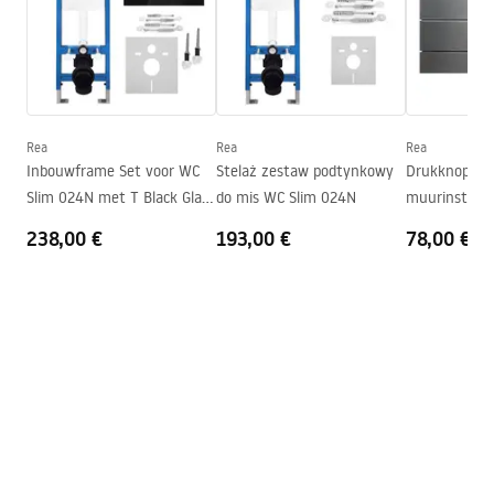
Materiaal
Sanitair keramiek
Lengte
485
mm
Installation instructions
Breedte
360
mm
instrukcja-montażu-misy-wc-video.mp4
Hoogte
320
mm
Afstand montagebouten
180
mm
Rea
Rea
Rea
Montagehandleiding
Inbouwframe Set voor WC
Stelaż zestaw podtynkowy
Drukknop vo
Inclusief zitting
Ja, in kleur van het toilet
WC.pdf
Slim 024N met T Black Glass
do mis WC Slim 024N
muurinstalla
Bedieningsplaat
Slim024N Rea
238,00 €
193,00 €
78,00 €
Garantievoorwaarden
Warranty_Terms_and_Conditions_Basins_-_5.pdf