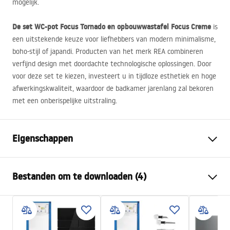
mogelijk.
De set WC-pot Focus Tornado en opbouwwastafel Focus Creme
is
een uitstekende keuze voor liefhebbers van modern minimalisme,
boho-stijl of japandi. Producten van het merk
REA
combineren
verfijnd design met doordachte technologische oplossingen. Door
voor deze set te kiezen, investeert u in tijdloze esthetiek en hoge
afwerkingskwaliteit, waardoor de badkamer jarenlang zal bekoren
met een onberispelijke uitstraling.
Eigenschappen
Montagewijze
Hangend
Bestanden om te downloaden (4)
Spoelsysteem
Rimless Tornado
Kleur
Ecru
Atest
Afwerking
Mat
ATEST-higieniczny.pdf