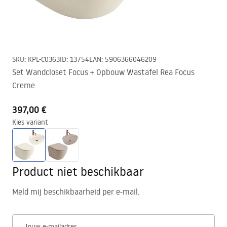
SKU
:
KPL-C0363
ID
:
13754
EAN
:
5906366046209
Set Wandcloset Focus + Opbouw Wastafel Rea Focus
Creme
397,00 €
Kies variant
Product niet beschikbaar
Meld mij beschikbaarheid per e-mail.
Jouw e-mailadres