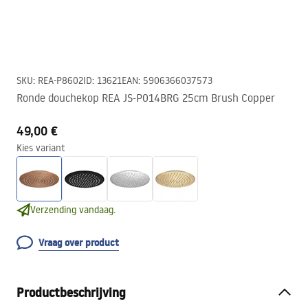
SKU
:
REA-P8602
ID
:
13621
EAN
:
5906366037573
Ronde douchekop REA JS-P014BRG 25cm Brush Copper
49,00 €
Kies variant
Verzending vandaag.
Vraag over product
Productbeschrijving