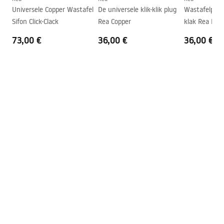
Universele Copper Wastafel
De universele klik-klik plug
Wastafelplug 
Kraangat
Nee
Sifon Click-Clack
Rea Copper
klak Rea Bru
Overloopopening
Nee
Antique
73,00 €
36,00 €
36,00 €