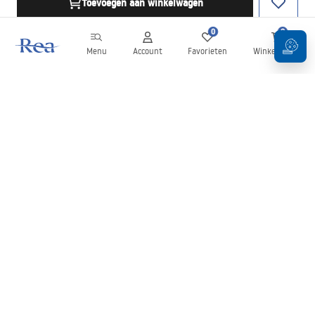
Toevoegen aan winkelwagen
0
0
Menu
Account
Favorieten
Winkelwagen
Nieuwsbrief
Blijf op de hoogte van nieuws en aanbiedingen!
Aanmelden
Door uw gegevens in te voeren en te bevestigen, gaat u akkoord
met het ontvangen van de nieuwsbrief onder de voorwaarden
zoals beschreven in de
Algemene voorwaarden
.