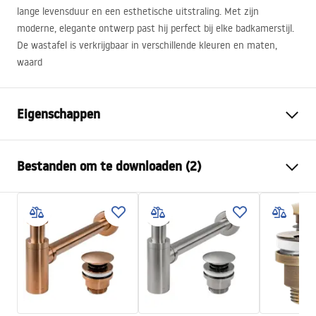
lange levensduur en een esthetische uitstraling. Met zijn
moderne, elegante ontwerp past hij perfect bij elke badkamerstijl.
De wastafel is verkrijgbaar in verschillende kleuren en maten,
waard
Eigenschappen
Montagewijze
Opbouw
Bestanden om te downloaden (2)
Materiaal
Sanitair keramiek
Kleur
Wit
Montagehandleiding
Afwerking
Glanzend
Basin.pdf
Lengte
510
mm
Breedte
400
mm
Garantievoorwaarden
Hoogte
130
mm
Warranty_Terms_and_Conditions_Basins_-_5.pdf
Diepte
100
mm