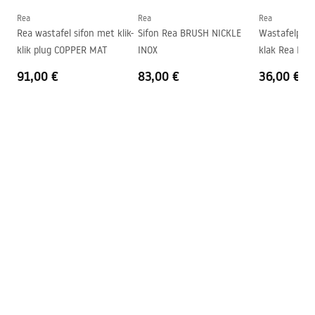
Vorm
Ovaal, Asymmetrisch
Rea
Rea
Rea
Rea wastafel sifon met klik-
Sifon Rea BRUSH NICKLE
Wastafelplug 
Kraangat
Nee
klik plug COPPER MAT
INOX
klak Rea Bru
Overloopopening
Nee
Antique
91,00 €
83,00 €
36,00 €