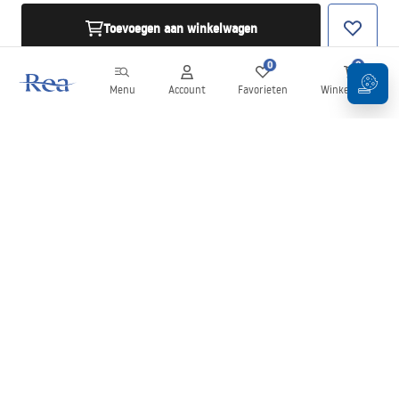
Toevoegen aan winkelwagen
0
0
Menu
Account
Favorieten
Winkelwagen
Nieuwsbrief
Blijf op de hoogte van nieuws en aanbiedingen!
Aanmelden
Door uw gegevens in te voeren en te bevestigen, gaat u akkoord
met het ontvangen van de nieuwsbrief onder de voorwaarden
zoals beschreven in de
Algemene voorwaarden
.