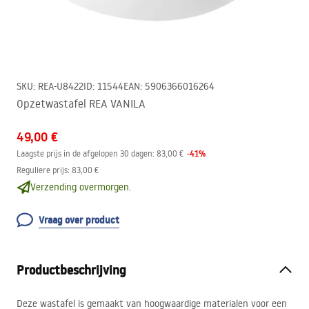
SKU
:
REA-U8422
ID
:
11544
EAN
:
5906366016264
Opzetwastafel REA VANILA
49,00 €
-
41
%
Laagste prijs in de afgelopen 30 dagen:
83,00 €
Reguliere prijs
:
83,00 €
Verzending overmorgen.
Vraag over product
Productbeschrijving
Deze wastafel is gemaakt van hoogwaardige materialen voor een