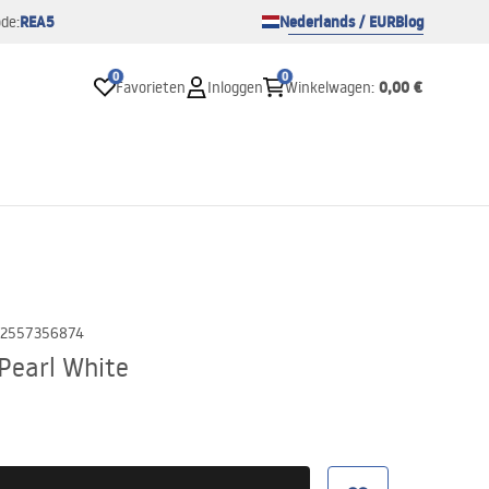
REA5
Nederlands / EUR
Blog
de:
0
0
0,00 €
Favorieten
Inloggen
Winkelwagen
:
2557356874
Pearl White