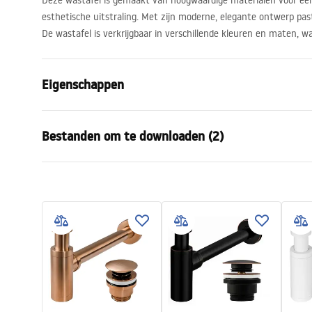
Deze wastafel is gemaakt van hoogwaardige materialen voor ee
esthetische uitstraling. Met zijn moderne, elegante ontwerp past 
De wastafel is verkrijgbaar in verschillende kleuren en maten, w
Eigenschappen
Montagewijze
Opbouw
Bestanden om te downloaden (2)
Materiaal
Sanitair ke
Kleur
Wit
Garan
Afwerking
Glanzend
Montagehandleiding
Warra
Basin.pdf
Lengte
515
mm
Basins
Breedte
375
mm
Hoogte
135
mm
Diepte
105
mm
Vorm
Asymmetris