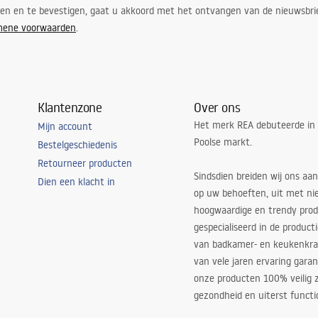
ren en te bevestigen, gaat u akkoord met het ontvangen van de nieuwsbri
mene voorwaarden
.
Klantenzone
Over ons
Het merk REA debuteerde in
Mijn account
Poolse markt.
Bestelgeschiedenis
Retourneer producten
Sindsdien breiden wij ons aan
Dien een klacht in
op uw behoeften, uit met ni
hoogwaardige en trendy produ
gespecialiseerd in de product
van badkamer- en keukenkra
van vele jaren ervaring garan
onze producten 100% veilig z
gezondheid en uiterst functi