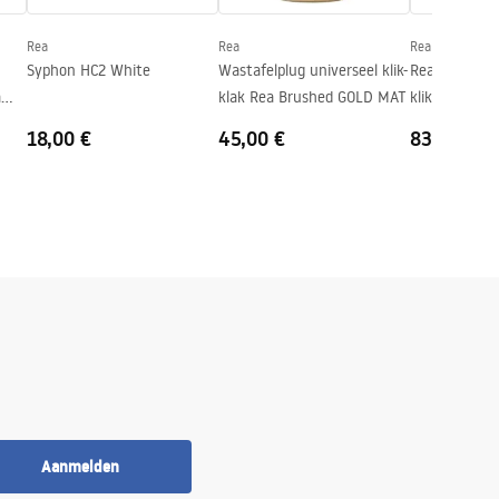
Rea
Rea
Rea
Syphon HC2 White
Wastafelplug universeel klik-
Rea wastafel 
a
klak Rea Brushed GOLD MAT
klik plug.Geb
X
MAT
18,00 €
45,00 €
83,00 €
Aanmelden