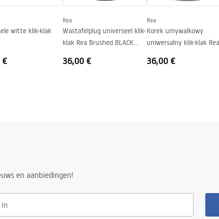
Rea
Rea
ele witte klik-klak
Wastafelplug universeel klik-
Korek umywalkowy
klak Rea Brushed BLACK
uniwersalny klik-klak Re
METALIC
Szczotkowany Nikiel INO
 €
36,00 €
36,00 €
ieuws en aanbiedingen!