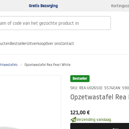
Gratis Bezorging
Kortingsco
ducten
Bestseller
Uitverkoop
Over ons
Contact
htwastafels
Opzetwastafel Rea Pearl White
Bestseller
SKU
:
REA-U0265
ID
:
5574
EAN
:
590
Opzetwastafel Rea 
121,00 €
Verzending vandaag.