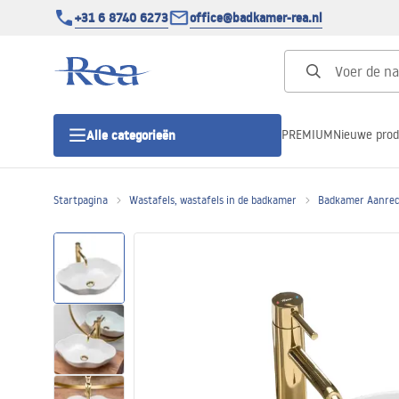
+31 6 8740 6273
office@badkamer-rea.nl
PREMIUM
Nieuwe pro
Alle categorieën
Startpagina
Wastafels, wastafels in de badkamer
Badkamer Aanrec
Douchecabines
Douchedeur
Douchebakken
Lineaire Douchegoten