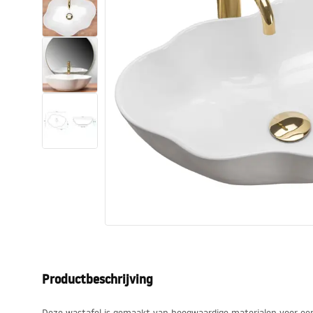
Toiletten
Wastafels
Baden en badwanden
Kranen
Douches
Keuken
Badkameraccessoires
Productbeschrijving