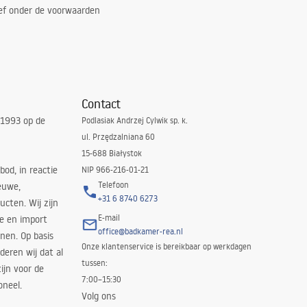
ef onder de voorwaarden
Contact
 1993 op de
Podlasiak Andrzej Cylwik sp. k.
ul. Przędzalniana 60
15-688 Białystok
bod, in reactie
NIP 966-216-01-21
Telefoon
euwe,
+31 6 8740 6273
cten. Wij zijn
E-mail
ie en import
office@badkamer-rea.nl
nen. Op basis
Onze klantenservice is bereikbaar op werkdagen
deren wij dat al
tussen:
ijn voor de
7:00–15:30
oneel.
Volg ons