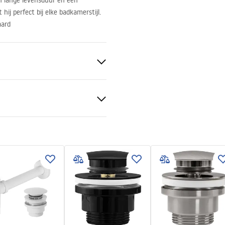
n lange levensduur en een
hij perfect bij elke badkamerstijl.
aard
ramiek
tievoorwaarden
nty_Terms_and_Conditions_
_-_5.pdf
ch