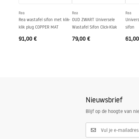
Kraangat
Nee
Rea
Rea
Rea
Overloopopening
Nee
Rea wastafel sifon met klik-
OUD ZWART Universele
Univers
klik plug COPPER MAT
Wastafel Sifon Click-Klak
sifon
91,00 €
79,00 €
61,00
Nieuwsbrief
Blijf op de hoogte van n