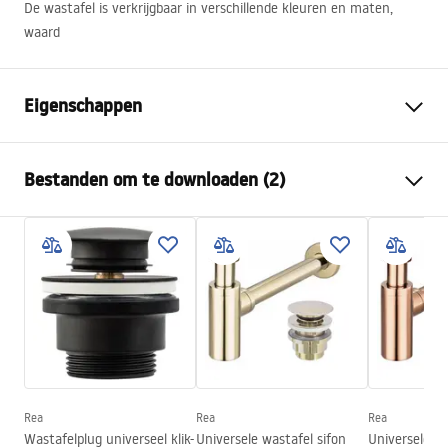
De wastafel is verkrijgbaar in verschillende kleuren en maten,
waard
Eigenschappen
Montagewijze
Opbouw
Bestanden om te downloaden (2)
Materiaal
Sanitair keramiek
Kleur
Steenlook
Montagehandleiding
Afwerking
Mat
Basin.pdf
Lengte
465
mm
Breedte
335
mm
Garantievoorwaarden
Hoogte
135
mm
Warranty_Terms_and_Conditions_Basins_-_5.pdf
Diepte
105
mm
Vorm
Rechthoekig
Rea
Rea
Rea
Wastafelplug universeel klik-
Universele wastafel sifon
Universele Ro
Kraangat
Nee