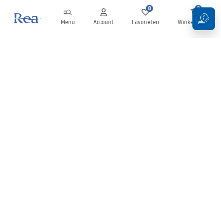
0
0
Menu
Account
Favorieten
Winkelwagen
Nieuwsbrief
Blijf op de hoogte van nieuws en aanbiedingen!
Aanmelden
Door uw gegevens in te voeren en te bevestigen, gaat u akkoord
met het ontvangen van de nieuwsbrief onder de voorwaarden
zoals beschreven in de
Algemene voorwaarden
.