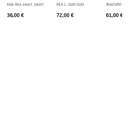
klak Rea zwart zwart
REA L. Gold Gold
Wastafel Sifo
Overloopopening
Nee
36,00 €
72,00 €
61,00 €