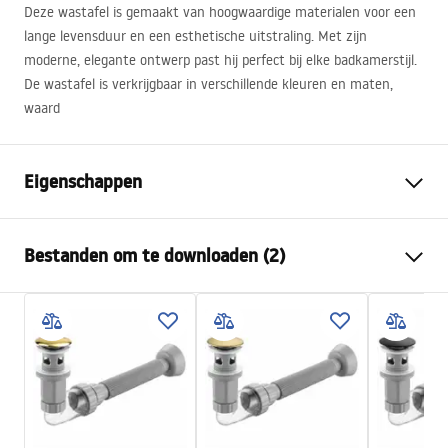
Deze wastafel is gemaakt van hoogwaardige materialen voor een
lange levensduur en een esthetische uitstraling. Met zijn
moderne, elegante ontwerp past hij perfect bij elke badkamerstijl.
De wastafel is verkrijgbaar in verschillende kleuren en maten,
waard
Eigenschappen
Montagewijze
Opbouw
Bestanden om te downloaden (2)
Materiaal
Sanitair keramiek
Kleur
Steenlook
Montagehandleiding
Lengte
400
mm
Basin.pdf
Breedte
300
mm
Hoogte
130
mm
Garantievoorwaarden
Diepte
105
mm
Warranty_Terms_and_Conditions_Basins_-_5.pdf