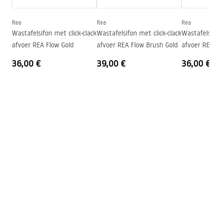
Vorm
Rechthoekig
Kraangat
Ja
Rea
Rea
Rea
Wastafelsifon met click-clack
Wastafelsifon met click-clack
Wastafelsifon
Overloopopening
Nee
afvoer REA Flow Gold
afvoer REA Flow Brush Gold
afvoer REA F
36,00 €
39,00 €
36,00 €