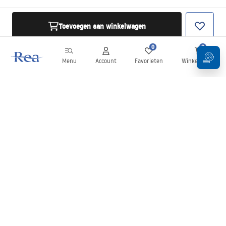
Toevoegen aan winkelwagen
0
0
Menu
Account
Favorieten
Winkelwagen
Nieuwsbrief
Blijf op de hoogte van nieuws en aanbiedingen!
Aanmelden
Door uw gegevens in te voeren en te bevestigen, gaat u akkoord
met het ontvangen van de nieuwsbrief onder de voorwaarden