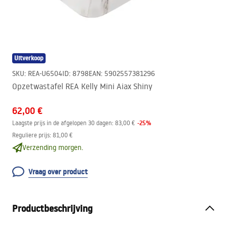
Uitverkoop
SKU
:
REA-U6504
ID
:
8798
EAN
:
5902557381296
Opzetwastafel REA Kelly Mini Aiax Shiny
62,00 €
-
25
%
Laagste prijs in de afgelopen 30 dagen:
83,00 €
Reguliere prijs
:
81,00 €
Verzending morgen.
Vraag over product
Productbeschrijving