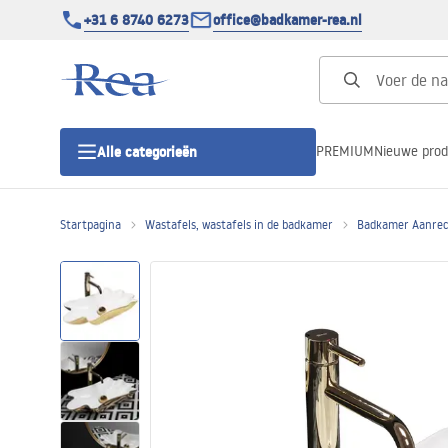
+31 6 8740 6273
office@badkamer-rea.nl
PREMIUM
Nieuwe pro
Alle categorieën
Startpagina
Wastafels, wastafels in de badkamer
Badkamer Aanrec
Douchecabines
Douchedeur
Douchebakken
Lineaire Douchegoten