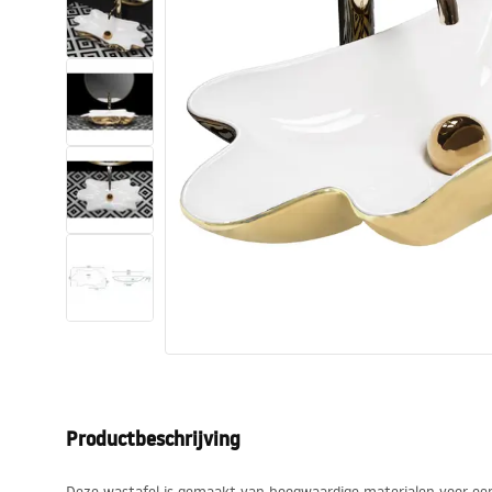
Toiletten
Wastafels
Baden en badwanden
Kranen
Douches
Keuken
Badkameraccessoires
Productbeschrijving