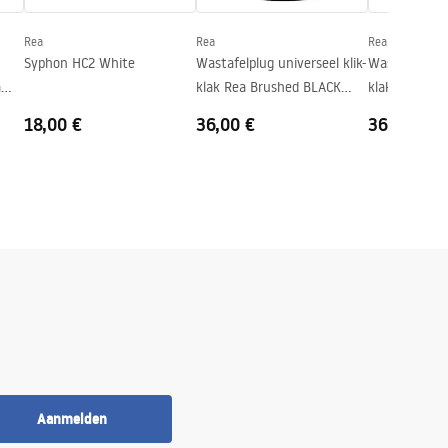
Rea
Rea
Rea
Syphon HC2 White
Wastafelplug universeel klik-
Wastafelplug 
a
klak Rea Brushed BLACK
klak Rea Bru
X
METALIC
Antique
18,00 €
36,00 €
36,00 €
Aanmelden