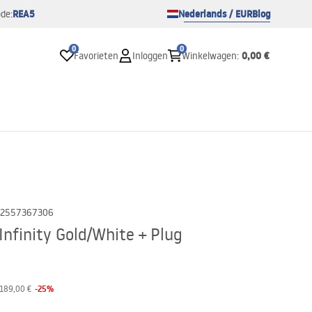
REA5
Nederlands / EUR
Blog
de:
0
0
0,00 €
Favorieten
Inloggen
Winkelwagen
:
2557367306
nfinity Gold/White + Plug
-
25
%
189,00 €