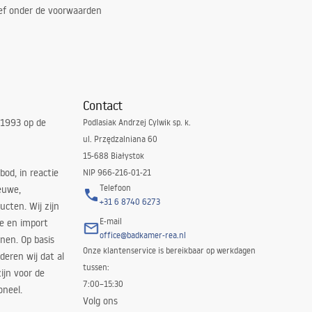
ef onder de voorwaarden
Contact
 1993 op de
Podlasiak Andrzej Cylwik sp. k.
ul. Przędzalniana 60
15-688 Białystok
bod, in reactie
NIP 966-216-01-21
Telefoon
euwe,
+31 6 8740 6273
cten. Wij zijn
E-mail
ie en import
office@badkamer-rea.nl
nen. Op basis
Onze klantenservice is bereikbaar op werkdagen
deren wij dat al
tussen:
ijn voor de
7:00–15:30
oneel.
Volg ons