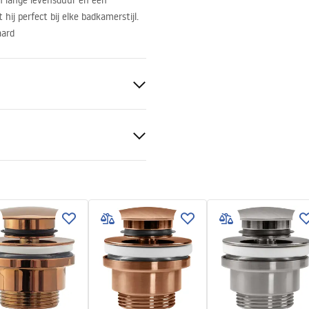
n lange levensduur en een
hij perfect bij elke badkamerstijl.
aard
ramiek
tievoorwaarden
nty_Terms_and_Conditions_
_-_5.pdf
ch