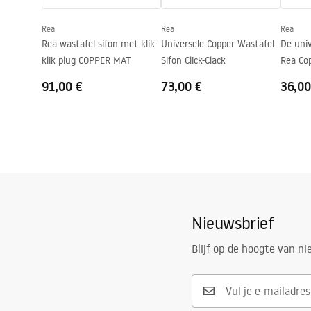
Kraangat
Nee
Rea
Rea
Rea
Overloopopening
Nee
Rea wastafel sifon met klik-
Universele Copper Wastafel
De univ
klik plug COPPER MAT
Sifon Click-Clack
Rea Co
91,00 €
73,00 €
36,00
Nieuwsbrief
Blijf op de hoogte van n