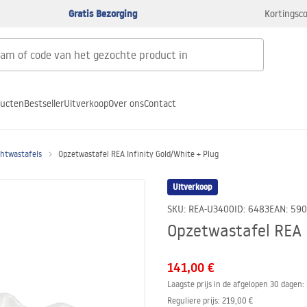
Gratis Bezorging
Kortingsco
ducten
Bestseller
Uitverkoop
Over ons
Contact
htwastafels
Opzetwastafel REA Infinity Gold/White + Plug
Uitverkoop
SKU
:
REA-U3400
ID
:
6483
EAN
:
590
Opzetwastafel REA I
141,00 €
Laagste prijs in de afgelopen 30 dagen:
Reguliere prijs
:
219,00 €