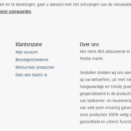
ren en te bevestigen, gaat u akkoord met het ontvangen van de nieuwsbri
mene voorwaarden
.
Klantenzone
Over ons
Het merk REA debuteerde in
Mijn account
Poolse markt.
Bestelgeschiedenis
Retourneer producten
Sindsdien breiden wij ons aan
Dien een klacht in
op uw behoeften, uit met ni
hoogwaardige en trendy produ
gespecialiseerd in de product
van badkamer- en keukenkra
van vele jaren ervaring garan
onze producten 100% veilig z
gezondheid en uiterst functi