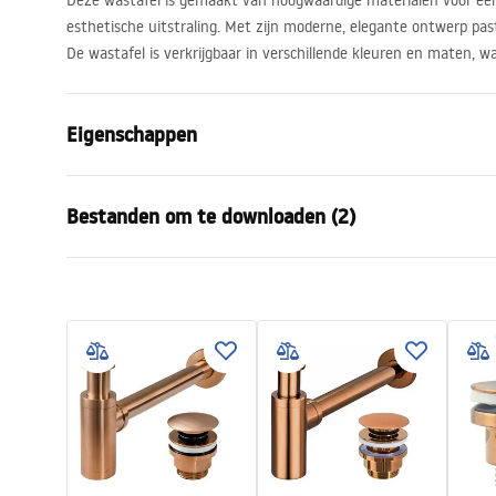
Deze wastafel is gemaakt van hoogwaardige materialen voor ee
esthetische uitstraling. Met zijn moderne, elegante ontwerp past 
De wastafel is verkrijgbaar in verschillende kleuren en maten, w
Eigenschappen
Montagewijze
Opbouw
Bestanden om te downloaden (2)
Materiaal
Sanitair ke
Kleur
Wit/Goud
Garan
Afwerking
Glanzend
Montagehandleiding
Warra
Basin.pdf
Lengte
620
mm
Basins
Breedte
330
mm
Hoogte
115
mm
Diepte
95
mm
Vorm
Asymmetris