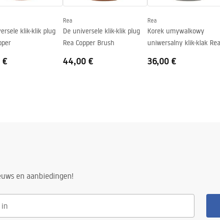
Rea
Rea
ersele klik-klik plug
De universele klik-klik plug
Korek umywalkowy
pper
Rea Copper Brush
uniwersalny klik-klak Re
Szczotkowany Nikiel INO
 €
44,00 €
36,00 €
ieuws en aanbiedingen!