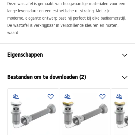
Deze wastafel is gemaakt van hoogwaardige materialen voor een
lange levensduur en een esthetische uitstraling. Met zijn
moderne, elegante ontwerp past hij perfect bij elke badkamerstijl.
De wastafel is verkrijgbaar in verschillende kleuren en maten,
waard
Eigenschappen
Montagewijze
Opbouw
Bestanden om te downloaden (2)
Materiaal
Sanitair keramiek
Kleur
Wit
Montagehandleiding
Afwerking
Glanzend
Basin.pdf
Lengte
615
mm
Breedte
350
mm
Garantievoorwaarden
Hoogte
110
mm
Warranty_Terms_and_Conditions_Basins_-_5.pdf