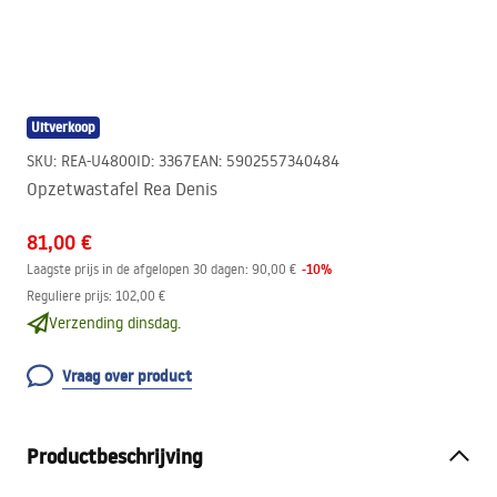
Uitverkoop
SKU
:
REA-U4800
ID
:
3367
EAN
:
5902557340484
Opzetwastafel Rea Denis
81,00 €
-
10
%
Laagste prijs in de afgelopen 30 dagen:
90,00 €
Reguliere prijs
:
102,00 €
Verzending dinsdag.
Vraag over product
Productbeschrijving