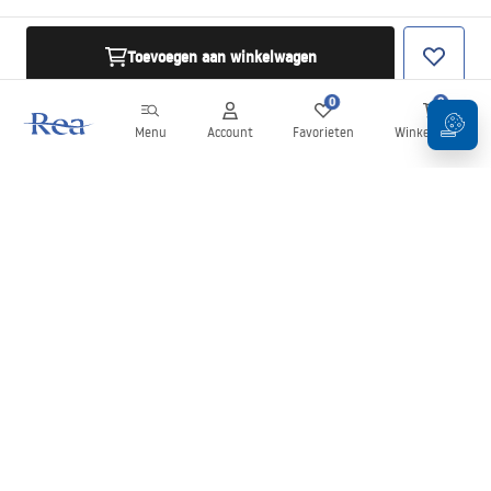
Toevoegen aan winkelwagen
0
0
Menu
Account
Favorieten
Winkelwagen
Nieuwsbrief
Blijf op de hoogte van nieuws en aanbiedingen!
Aanmelden
Door uw gegevens in te voeren en te bevestigen, gaat u akkoord
met het ontvangen van de nieuwsbrief onder de voorwaarden