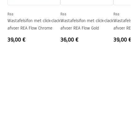
Diepte
90
mm
Vorm
Rechthoekig
Rea
Rea
Rea
Wastafelsifon met click-clack
Wastafelsifon met click-clack
Wastafelsifon
Kraangat
Nee
afvoer REA Flow Chrome
afvoer REA Flow Gold
afvoer REA F
Overloopopening
Nee
39,00 €
36,00 €
39,00 €