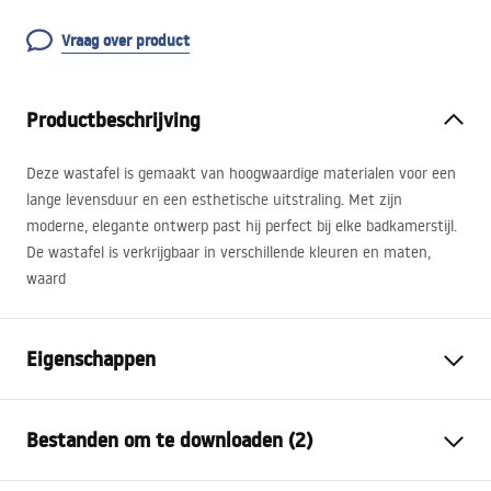
Vraag over product
Productbeschrijving
Deze wastafel is gemaakt van hoogwaardige materialen voor een
lange levensduur en een esthetische uitstraling. Met zijn
moderne, elegante ontwerp past hij perfect bij elke badkamerstijl.
De wastafel is verkrijgbaar in verschillende kleuren en maten,
waard
Eigenschappen
Montagewijze
Opbouw
Bestanden om te downloaden (2)
Materiaal
Sanitair keramiek
Kleur
Wit, Wit/Goud