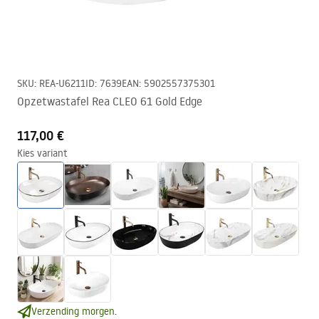
SKU
:
REA-U6211
ID
:
7639
EAN
:
5902557375301
Opzetwastafel Rea CLEO 61 Gold Edge
117,00 €
Kies variant
Verzending morgen.