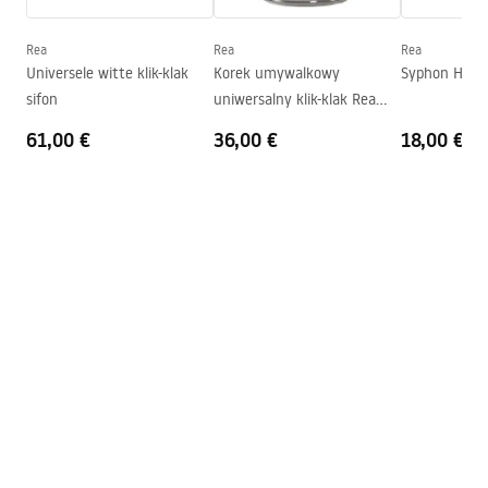
Diepte
105
mm
Vorm
Rechthoekig
Rea
Rea
Rea
Universele witte klik-klak
Korek umywalkowy
Syphon HC2 
Kraangat
Nee
sifon
uniwersalny klik-klak Rea
Overloopopening
Nee
Szczotkowany Nikiel INOX
61,00 €
36,00 €
18,00 €