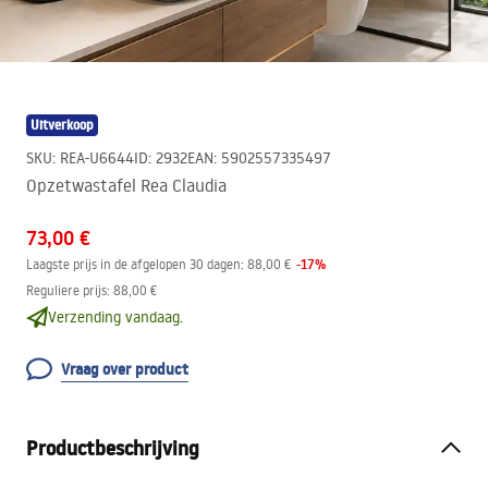
Uitverkoop
SKU
:
REA-U6644
ID
:
2932
EAN
:
5902557335497
Opzetwastafel Rea Claudia
73,00 €
-
17
%
Laagste prijs in de afgelopen 30 dagen:
88,00 €
Reguliere prijs
:
88,00 €
Verzending vandaag.
Vraag over product
Productbeschrijving