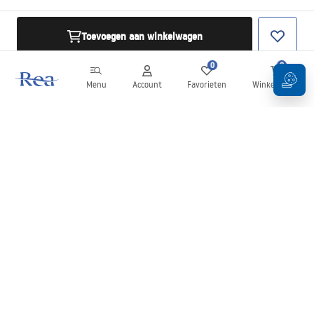
Toevoegen aan winkelwagen
0
0
Menu
Account
Favorieten
Winkelwagen
Nieuwsbrief
Blijf op de hoogte van nieuws en aanbiedingen!
Aanmelden
Door uw gegevens in te voeren en te bevestigen, gaat u akkoord
met het ontvangen van de nieuwsbrief onder de voorwaarden