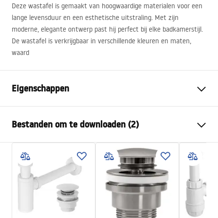
Deze wastafel is gemaakt van hoogwaardige materialen voor een
lange levensduur en een esthetische uitstraling. Met zijn
moderne, elegante ontwerp past hij perfect bij elke badkamerstijl.
De wastafel is verkrijgbaar in verschillende kleuren en maten,
waard
Eigenschappen
Montagewijze
Opbouw
Bestanden om te downloaden (2)
Materiaal
Sanitair keramiek
Kleur
Wit
Montagehandleiding
Afwerking
Glanzend
Basin.pdf
Lengte
510
mm
Breedte
340
mm
Garantievoorwaarden
Hoogte
130
mm
Warranty_Terms_and_Conditions_Basins_-_5.pdf