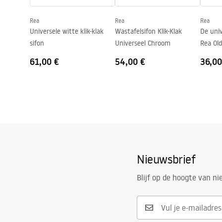
Deklaracja.pdf
Kraangat
Nee
Rea
Rea
Rea
Overloopopening
Nee
Universele witte klik-klak
Wastafelsifon Klik-Klak
De univ
sifon
Universeel Chroom
Rea Old
61,00 €
54,00 €
36,00
Nieuwsbrief
Blijf op de hoogte van n