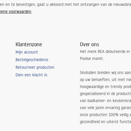
ren en te bevestigen, gaat u akkoord met het ontvangen van de nieuwsbri
mene voorwaarden
.
Klantenzone
Over ons
Het merk REA debuteerde in
Mijn account
Poolse markt.
Bestelgeschiedenis
Retourneer producten
Sindsdien breiden wij ons aan
Dien een klacht in
op uw behoeften, uit met ni
hoogwaardige en trendy produ
gespecialiseerd in de product
van badkamer- en keukenkra
van vele jaren ervaring garan
onze producten 100% veilig z
gezondheid en uiterst functi