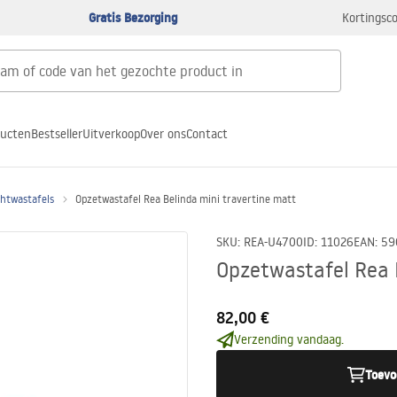
Gratis Bezorging
Kortingsco
ducten
Bestseller
Uitverkoop
Over ons
Contact
htwastafels
Opzetwastafel Rea Belinda mini travertine matt
SKU
:
REA-U4700
ID
:
11026
EAN
:
59
Opzetwastafel Rea 
82,00 €
Verzending vandaag.
Toevo