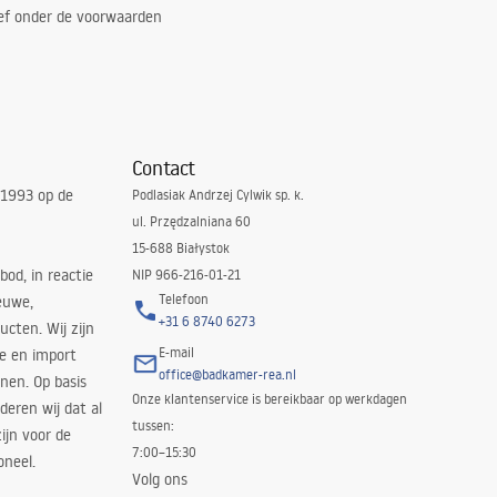
ef onder de voorwaarden
Contact
 1993 op de
Podlasiak Andrzej Cylwik sp. k.
ul. Przędzalniana 60
15-688 Białystok
bod, in reactie
NIP 966-216-01-21
Telefoon
euwe,
+31 6 8740 6273
cten. Wij zijn
E-mail
ie en import
office@badkamer-rea.nl
nen. Op basis
Onze klantenservice is bereikbaar op werkdagen
deren wij dat al
tussen:
ijn voor de
7:00–15:30
oneel.
Volg ons