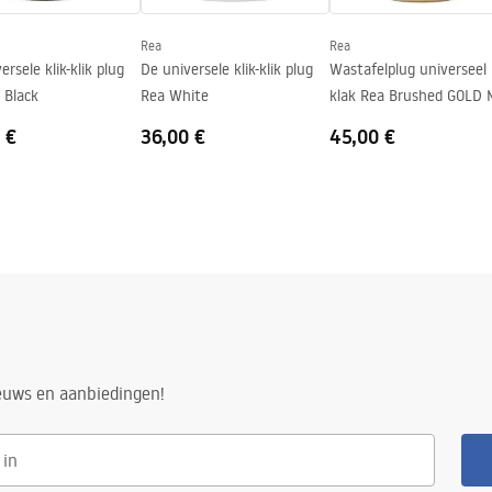
Rea
Rea
ersele klik-klik plug
De universele klik-klik plug
Wastafelplug universeel k
 Black
Rea White
klak Rea Brushed GOLD
 €
36,00 €
45,00 €
ieuws en aanbiedingen!