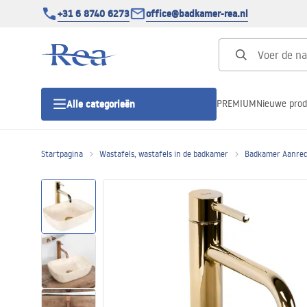
+31 6 8740 6273
office@badkamer-rea.nl
PREMIUM
Nieuwe pro
Alle categorieën
Startpagina
Wastafels, wastafels in de badkamer
Badkamer Aanrec
Douchecabines
Douchedeur
Douchebakken
Lineaire Douchegoten