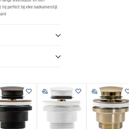
n lange levensduur en een
hij perfect bij elke badkamerstijl.
aard
ramiek
 produktu
LKA BELINDA MINI STONE
- NABLATOWA.pdf
tievoorwaarden
nty_Terms_and_Conditions_
g
_-_5.pdf