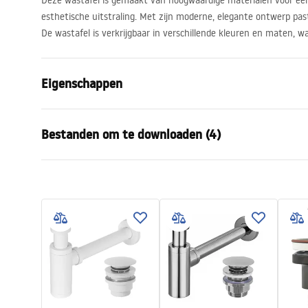
Deze wastafel is gemaakt van hoogwaardige materialen voor ee
esthetische uitstraling. Met zijn moderne, elegante ontwerp past 
De wastafel is verkrijgbaar in verschillende kleuren en maten, w
Eigenschappen
Montagewijze
Opbouw
Bestanden om te downloaden (4)
Materiaal
Sanitair ke
Kleur
Steenlook
Karta
Afwerking
Mat
Montagehandleiding
UMYWA
Basin.pdf
Lengte
360
mm
MATT 
Breedte
250
mm
Hoogte
115
mm
Deklaracja Właściwości
Garan
Diepte
85
mm
Użytkowych
Warra
BELINDA MINI STONE MATT
Vorm
Rechthoeki
Basins