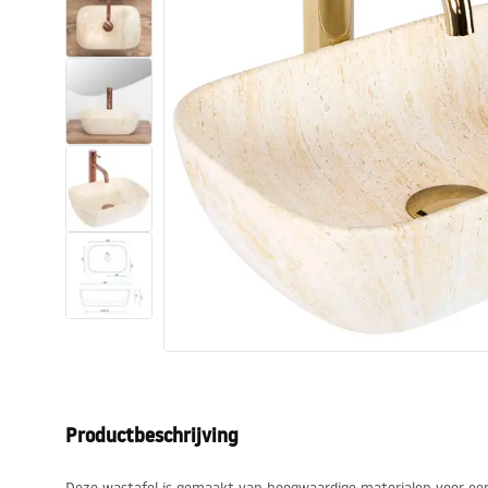
Toiletten
Wastafels
Baden en badwanden
Kranen
Douches
Keuken
Badkameraccessoires
Productbeschrijving