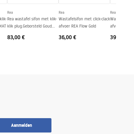
Rea
Rea
Rea
lik-
Rea wastafel sifon met klik-
Wastafelsifon met click-clack
Wastafelsifon
 MAT
klik plug.Geborsteld Goud
afvoer REA Flow Gold
afvoer REA F
MAT
83,00 €
36,00 €
39,00 €
Aanmelden