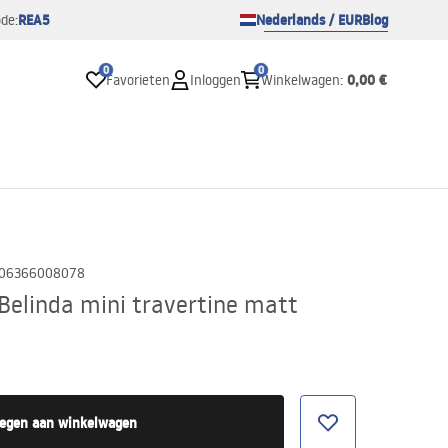
REA5
Nederlands / EUR
Blog
de:
0
0
0,00 €
Favorieten
Inloggen
Winkelwagen
:
06366008078
Belinda mini travertine matt
egen aan winkelwagen