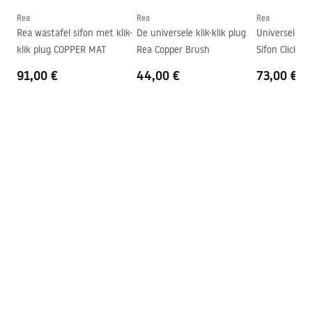
Vorm
Rechthoekig
Rea
Rea
Rea
Rea wastafel sifon met klik-
De universele klik-klik plug
Universele C
Kraangat
Nee
klik plug COPPER MAT
Rea Copper Brush
Sifon Click-Cl
Overloopopening
Nee
91,00 €
44,00 €
73,00 €