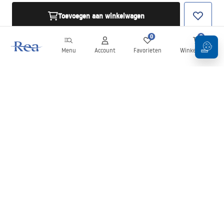
Toevoegen aan winkelwagen
0
0
Menu
Account
Favorieten
Winkelwagen
Nieuwsbrief
Blijf op de hoogte van nieuws en aanbiedingen!
Aanmelden
Door uw gegevens in te voeren en te bevestigen, gaat u akkoord
met het ontvangen van de nieuwsbrief onder de voorwaarden
zoals beschreven in de
Algemene voorwaarden
.