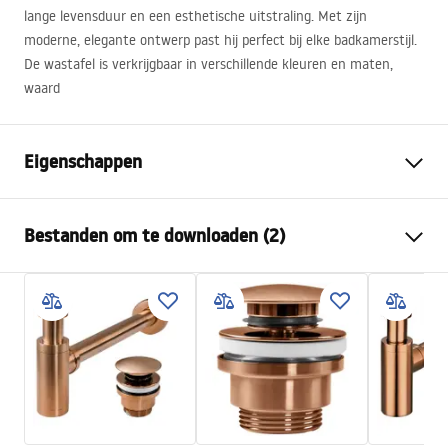
lange levensduur en een esthetische uitstraling. Met zijn
moderne, elegante ontwerp past hij perfect bij elke badkamerstijl.
De wastafel is verkrijgbaar in verschillende kleuren en maten,
waard
Eigenschappen
Montagewijze
Opbouw
Bestanden om te downloaden (2)
Materiaal
Sanitair keramiek
Kleur
Steenlook
Montagehandleiding
Afwerking
Glanzend
Basin.pdf
Lengte
465
mm
Breedte
330
mm
Garantievoorwaarden
Hoogte
135
mm
Warranty_Terms_and_Conditions_Basins_-_5.pdf
Diepte
105
mm