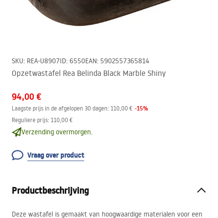
SKU
:
REA-U8907
ID
:
6550
EAN
:
5902557365814
Opzetwastafel Rea Belinda Black Marble Shiny
94,00 €
-
15
%
Laagste prijs in de afgelopen 30 dagen:
110,00 €
Reguliere prijs
:
110,00 €
Verzending overmorgen.
Vraag over product
Productbeschrijving
Deze wastafel is gemaakt van hoogwaardige materialen voor een