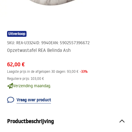
Uitverkoop
SKU
:
REA-U3324
ID
:
9940
EAN
:
5902557396672
Opzetwastafel REA Belinda Ash
62,00 €
-
33
%
Laagste prijs in de afgelopen 30 dagen:
93,00 €
Reguliere prijs
:
103,00 €
Verzending maandag.
Vraag over product
Productbeschrijving