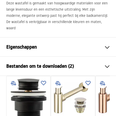
Deze wastafel is gemaakt van hoogwaardige materialen voor een
lange levensduur en een esthetische uitstraling. Met zijn
moderne, elegante ontwerp past hij perfect bij elke badkamerstijl.
De wastafel is verkrijgbaar in verschillende kleuren en maten,
waard
Eigenschappen
Montagewijze
Opbouw
Bestanden om te downloaden (2)
Materiaal
Sanitair keramiek
Kleur
Steenlook
Montagehandleiding
Afwerking
Mat
Basin.pdf
Lengte
460
mm
Breedte
330
mm
Garantievoorwaarden
Hoogte
135
mm
Warranty_Terms_and_Conditions_Basins_-_5.pdf