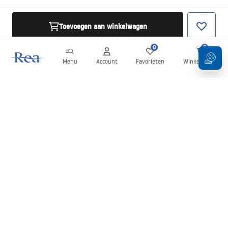
Toevoegen aan winkelwagen
0
0
Menu
Account
Favorieten
Winkelwagen
Nieuwsbrief
Blijf op de hoogte van nieuws en aanbiedingen!
Aanmelden
Door uw gegevens in te voeren en te bevestigen, gaat u akkoord
met het ontvangen van de nieuwsbrief onder de voorwaarden