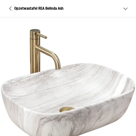
Opzetwastafel REA Belinda Ash