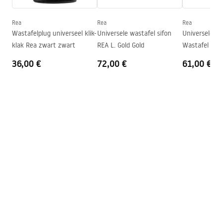
Diepte
105
mm
Vorm
Rechthoekig
Rea
Rea
Rea
Wastafelplug universeel klik-
Universele wastafel sifon
Universele Ro
Kraangat
Nee
klak Rea zwart zwart
REA L. Gold Gold
Wastafel Sifo
Overloopopening
Nee
36,00 €
72,00 €
61,00 €