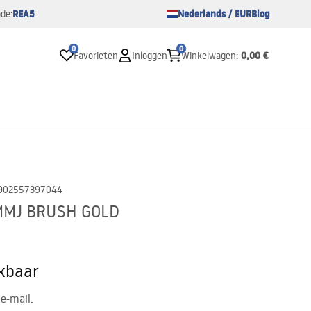
REA5
Nederlands / EUR
Blog
de:
0
0
0,00 €
Favorieten
Inloggen
Winkelwagen
:
902557397044
 MMJ BRUSH GOLD
ikbaar
e-mail.