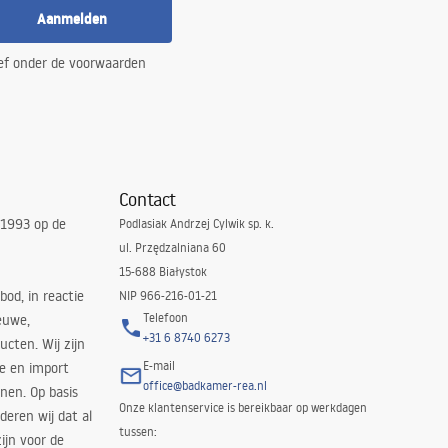
Aanmelden
ef onder de voorwaarden
Contact
 1993 op de
Podlasiak Andrzej Cylwik sp. k.
ul. Przędzalniana 60
15-688 Białystok
bod, in reactie
NIP 966-216-01-21
Telefoon
euwe,
+31 6 8740 6273
cten. Wij zijn
E-mail
ie en import
office@badkamer-rea.nl
nen. Op basis
Onze klantenservice is bereikbaar op werkdagen
deren wij dat al
tussen:
ijn voor de