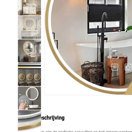
Toiletten
Wastafels
Baden en badwanden
Kranen
Douches
Keuken
Badkameraccessoires
Productbeschrijving