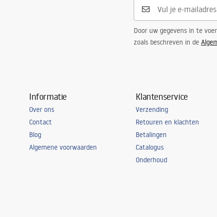
stroom
12
W
Garantie
24 maande
Door uw gegevens in te voe
zoals beschreven in de
Alge
Informatie
Klantenservice
Over ons
Verzending
Contact
Retouren en klachten
Blog
Betalingen
Algemene voorwaarden
Catalogus
Onderhoud