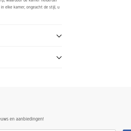
werp, waardoor de kamer helderder
in elke kamer, ongeacht de stijl, u
teld
ieuws en aanbiedingen!