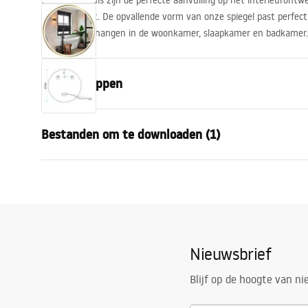
Spiegels in huis zijn de perfecte aanvulling op het interieuront
en groter lijkt. De opvallende vorm van onze spiegel past perfect 
kunt hem ophangen in de woonkamer, slaapkamer en badkamer.
Eigenschappen
Hoogte
900
mm
Bestanden om te downloaden (1)
Breedte
900
mm
Diepte
20
mm
manual mirror led
LED-verlichting
Ja
manual mirror led.pdf
Frame
Ja
Kleur van de frame
Goud gebors
Nieuwsbrief
Materiaal van de frame
Aluminium
Vorm
Rond
Blijf op de hoogte van n
Anti-condens
Ja