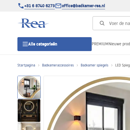
+31 6 8740 6273
office@badkamer-rea.nl
PREMIUM
Nieuwe pro
Alle categorieën
Startpagina
Badkameraccessoires
Badkamer spiegels
LED Spie
Douchecabines
Douchedeur
Douchebakken
Lineaire Douchegoten