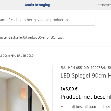
Gratis Bezorging
Kortingsco
ducten
Bestseller
Uitverkoop
Over ons
Contact
gel 90cm MMJ BRUSH GOLD
SKU
:
HOM-05510
ID
:
10007
EAN
:
5
LED Spiegel 90cm
145,00 €
Product niet besch
Meld mij beschikbaarheid per 