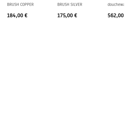
BRUSH COPPER
BRUSH SILVER
douchewand
Garantie
24 maanden
184,00 €
175,00 €
562,00 €