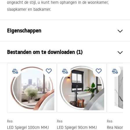
ongeacht de stijl, u kunt hem ophangen in de woonkamer,
slaapkamer en badkamer.
Eigenschappen
Hoogte
500
mm
Bestanden om te downloaden (1)
Breedte
500
mm
Diepte
20
mm
manual mirror led
LED-verlichting
Ja
manual mirror led.pdf
Frame
Ja
Kleur van de frame
Geborsteld staal
Materiaal van de frame
Aluminium
Vorm
Rond
Anti-condens
Ja
Rea
Rea
Rea
LED Spiegel 100cm MMJ
LED Spiegel 90cm MMJ
Rea Nixon 1
stroom
12
W