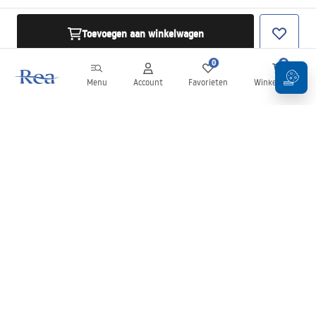
Toevoegen aan winkelwagen
0
0
Menu
Account
Favorieten
Winkelwagen
Nieuwsbrief
Blijf op de hoogte van nieuws en aanbiedingen!
Aanmelden
Door uw gegevens in te voeren en te bevestigen, gaat u akkoord
met het ontvangen van de nieuwsbrief onder de voorwaarden