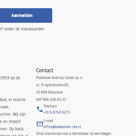
Aanmelden
ef onder de voorwaarden
Contact
 1993 op de
Podlasiak Andrzej Cylwik sp. k.
ul. Przędzalniana 60
15-688 Białystok
bod, in reactie
NIP 966-216-01-21
Telefoon
euwe,
+31 6 8740 6273
cten. Wij zijn
E-mail
ie en import
office@badkamer-rea.nl
nen. Op basis
Onze klantenservice is bereikbaar op werkdagen