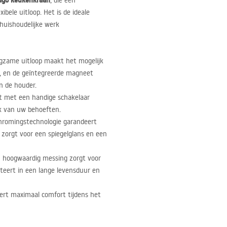
ago keukenkraan
, die een
bele uitloop. Het is de ideale
huishoudelijke werk
gzame uitloop maakt het mogelijk
n, en de geïntegreerde magneet
in de houder.
st met een handige schakelaar
jk van uw behoeften.
hromingstechnologie garandeert
 zorgt voor een spiegelglans en een
 hoogwaardig messing zorgt voor
ulteert in een lange levensduur en
eert maximaal comfort tijdens het