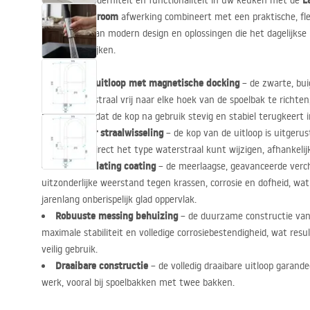
L
Waardeer moderniteit en functionaliteit in uw keuken met de
chroom
universele
afwerking combineert met een praktische, flexi
combinatie van modern design en oplossingen die het dagelijkse 
vergemakkelijken.
Flexibele uitloop met magnetische docking
– de zwarte, bui
om de waterstraal vrij naar elke hoek van de spoelbak te richte
zorgt ervoor dat de kop na gebruik stevig en stabiel terugkeert 
Knop voor straalwisseling
– de kop van de uitloop is uitgeru
waarmee u direct het type waterstraal kunt wijzigen, afhankeli
Chrome Plating coating
– de meerlaagse, geavanceerde verc
uitzonderlijke weerstand tegen krassen, corrosie en dofheid, wat
jarenlang onberispelijk glad oppervlak.
Robuuste messing behuizing
– de duurzame constructie van
maximale stabiliteit en volledige corrosiebestendigheid, wat res
veilig gebruik.
Draaibare constructie
– de volledig draaibare uitloop garand
werk, vooral bij spoelbakken met twee bakken.