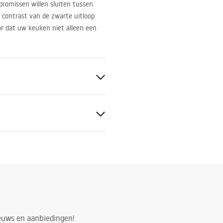
romissen willen sluiten tussen
e contrast van de zwarte uitloop
r dat uw keuken niet alleen een
gnacja
exibel
nacja.pdf
S
tievoorwaarden
nty_Terms_and_Conditions_
ing
s_-_5.pdf
ieuws en aanbiedingen!