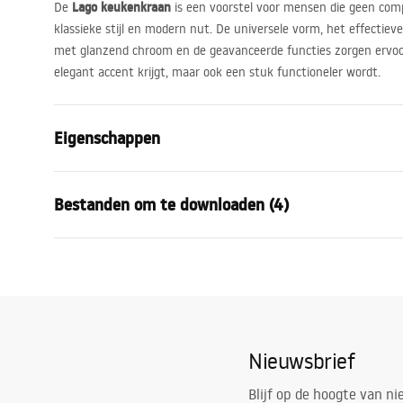
Lago keukenkraan
De
is een voorstel voor mensen die geen comp
klassieke stijl en modern nut. De universele vorm, het effectiev
met glanzend chroom en de geavanceerde functies zorgen ervoo
elegant accent krijgt, maar ook een stuk functioneler wordt.
Eigenschappen
Kraan type
keuken
Bestanden om te downloaden (4)
Montagewijze
Opbouw
Kleur
Chroom
Montagehandleiding
Pielę
Type uitloop
Draaiend, Fl
Faucet.pdf
Pielęg
Materiaal
Messing, AB
Uitloopbereik
215
mm
Garan
Nieuwsbrief
Hygiënecertificaat
Hoogte
510
mm
Warra
atest_baterie_kuchenne.pdf
Coatingtechnologie
Chrome plat
Faucet
Blijf op de hoogte van n