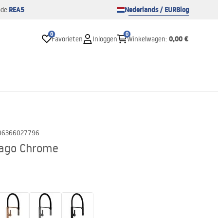
REA5
Nederlands / EUR
Blog
de:
0
0
0,00 €
Favorieten
Inloggen
Winkelwagen
:
06366027796
ago Chrome