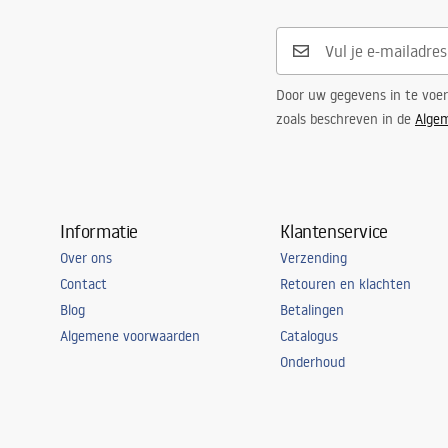
Aansluitdiameter:
3/8 inch
Garantie
5 jaar
Door uw gegevens in te voe
zoals beschreven in de
Alge
Informatie
Klantenservice
Over ons
Verzending
Contact
Retouren en klachten
Blog
Betalingen
Algemene voorwaarden
Catalogus
Onderhoud