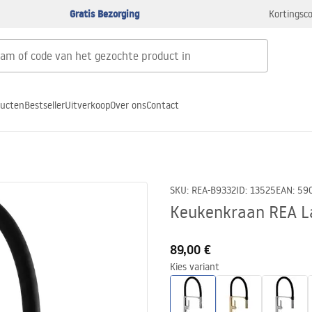
Gratis Bezorging
Kortingsco
ducten
Bestseller
Uitverkoop
Over ons
Contact
SKU
:
REA-B9332
ID
:
13525
EAN
:
59
Keukenkraan REA L
89,00 €
Kies variant