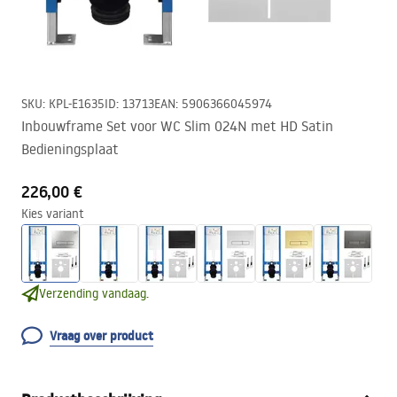
SKU
:
KPL-E1635
ID
:
13713
EAN
:
5906366045974
Inbouwframe Set voor WC Slim 024N met HD Satin
Bedieningsplaat
226,00 €
Kies variant
Verzending vandaag.
Vraag over product