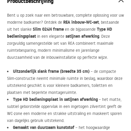
Productbeschrijving
Bent u op zoek naar een betrouwbare, complete oplossing voor uw
REA
inbouw-WC-set
moderne badkamer? Ontdek de
, bestaande
Slim 024N frame
Type HD
uit het slanke
en de bijpassende
bedieningsplaat
satijnen afwerking
in een elegante
. Deze
zorgvuldig samengestelde set van
REA
combineert maximale
ruimtebesparing, modern minimalisme en jarenlange
duurzaamheid van de inbouwinstallatie op perfecte wijze.
Uitzonderlijk slank frame (breedte 35 cm)
– de compacte
Slim-constructie neemt minimale ruimte in beslag, waardoor deze
uitstekend geschikt is voor kleinere badkamers, toiletten en
plaatsen met beperkte montageruimte.
Type HD bedieningsplaat in satijnen afwerking
– het matte,
subtiel geborstelde oppervlak in een ingetogen zilvertint geeft de
WC-zone een moderne en strakke uitstraling en maskeert sporen
van dagelijks gebruik uitstekend.
Gemaakt van duurzaam kunststof
– het hoogwaardige