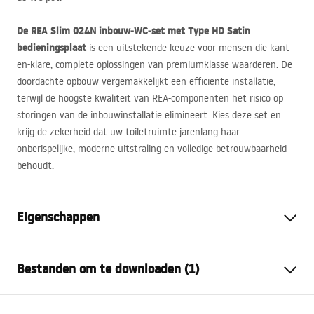
De
REA
Slim 024N inbouw-WC-set met Type HD Satin
bedieningsplaat
is een uitstekende keuze voor mensen die kant-
en-klare, complete oplossingen van premiumklasse waarderen. De
doordachte opbouw vergemakkelijkt een efficiënte installatie,
terwijl de hoogste kwaliteit van
REA
-componenten het risico op
storingen van de inbouwinstallatie elimineert. Kies deze set en
krijg de zekerheid dat uw toiletruimte jarenlang haar
onberispelijke, moderne uitstraling en volledige betrouwbaarheid
behoudt.
Eigenschappen
Rektype:
voor WC-schalen
Bestanden om te downloaden (1)
Model
024N
Compatibele spoelknoppen
Type HD