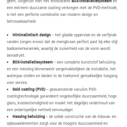
BOX
-installatiesysteem
geeft. Uitgerust met het innovatieve
en
een extreem duurzame coating verkregen met de
PVD
-methode,
is het een perfecte combinatie van modern design en
betrouwbaarheid.
Minimalistisch design
– het gladde oppervlak en de verfijnde
randen zorgen ervoor dat de mengkraan perfect past bij elke stijl
badkamerkeramiek, waarbij de zuiverheid van de vorm wordt
benadrukt.
BOX
-installatiesysteem
– een complete kunststof behuizing
en een messing binnenwerk vergemakkelijken de installatie, het
waterpas stellen en bieden in de toekomst gemakkelijke toegang
voor service.
Gold coating (
PVD
)
– geavanceerde vacuüm
PVD
-
coatingtechnologie garandeert ongelooflijke duurzaamheid, hoge
glans, krasbestendigheid en maakt het dagelijks onderhoud van
een onberispelijke netheid eenvoudiger.
Messing behuizing
– de solide constructie van de inbouw- en
opbouwelementen zorgt voor de hoogste duurzaamheid en