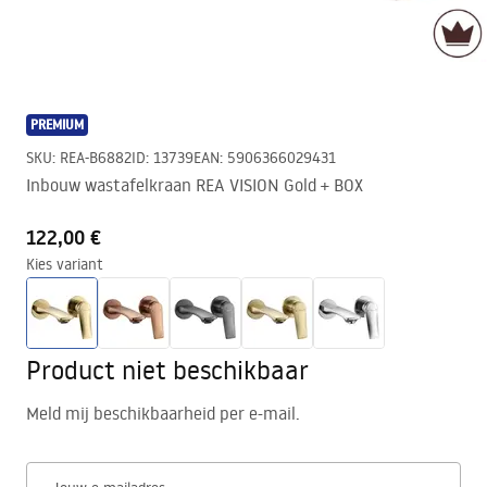
PREMIUM
SKU
:
REA-B6882
ID
:
13739
EAN
:
5906366029431
Inbouw wastafelkraan REA VISION Gold + BOX
122,00 €
Kies variant
Product niet beschikbaar
Meld mij beschikbaarheid per e-mail.