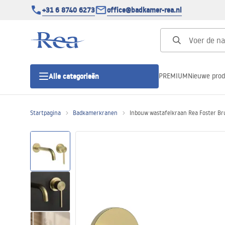
+31 6 8740 6273
office@badkamer-rea.nl
PREMIUM
Nieuwe pro
Alle categorieën
Startpagina
Badkamerkranen
Inbouw wastafelkraan Rea Foster Br
Douchecabines
Douchedeur
Douchebakken
Lineaire Douchegoten