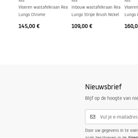
Rea
Rea
Rea
Vloeren wastafelkraan Rea
Inbouw wastafelkraan Rea
Vloere
Lungo Chrome
Lungo Stripe Brush Nickel
Lungo 
145,00 €
109,00 €
160,0
Nieuwsbrief
Blijf op de hoogte van n
Door uw gegevens in te voe
zoals beschreven in de
Alge