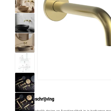
Toiletten
Wastafels
Baden en badwanden
Kranen
Douches
Keuken
Badkameraccessoires
Productbeschrijving