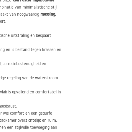
Rea Foster Ingebouwde
et onze
binatie van minimalistische stijl
messing
emaakt van hoogwaardig
,
ort.
ische uitstraling en bespaart
ing en is bestand tegen krassen en
, corrosiebestendigheid en
ige regeling van de waterstroom
lak is opvallend en comfortabel in
oedsrust.
or wie comfort en een gedurfd
adkamer overzichtelijk en ruim.
en een stijlvolle toevoeging aan