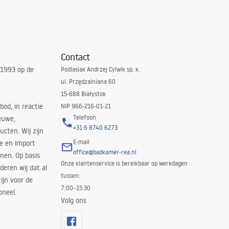
Contact
 1993 op de
Podlasiak Andrzej Cylwik sp. k.
ul. Przędzalniana 60
15-688 Białystok
bod, in reactie
NIP 966-216-01-21
Telefoon
euwe,
+31 6 8740 6273
cten. Wij zijn
E-mail
ie en import
office@badkamer-rea.nl
nen. Op basis
Onze klantenservice is bereikbaar op werkdagen
deren wij dat al
tussen:
ijn voor de
7:00–15:30
oneel.
Volg ons