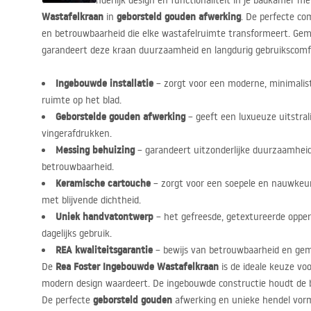
Ontdek uitzonderlijk design en functionaliteit in je badkamer m
Wastafelkraan
geborsteld gouden afwerking
in
. De perfecte com
en betrouwbaarheid die elke wastafelruimte transformeert. G
garandeert deze kraan duurzaamheid en langdurig gebruikscomf
Ingebouwde installatie
– zorgt voor een moderne, minimalist
ruimte op het blad.
Geborstelde gouden afwerking
– geeft een luxueuze uitstral
vingerafdrukken.
Messing behuizing
– garandeert uitzonderlijke duurzaamheid
betrouwbaarheid.
Keramische cartouche
– zorgt voor een soepele en nauwkeur
met blijvende dichtheid.
Uniek handvatontwerp
– het gefreesde, getextureerde opperv
dagelijks gebruik.
REA
kwaliteitsgarantie
– bewijs van betrouwbaarheid en gem
Rea Foster Ingebouwde Wastafelkraan
De
is de ideale keuze vo
modern design waardeert. De ingebouwde constructie houdt de b
geborsteld gouden
De perfecte
afwerking en unieke hendel vorm