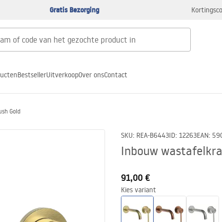
Gratis Bezorging
Kortingsco
ducten
Bestseller
Uitverkoop
Over ons
Contact
ush Gold
SKU
:
REA-B6443
ID
:
12263
EAN
:
59
Inbouw wastafelkra
91,00 €
Kies variant