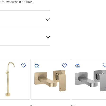
betrouwbaarheid en luxe.
ge, Inbouw
teld
al
 podt.pdf