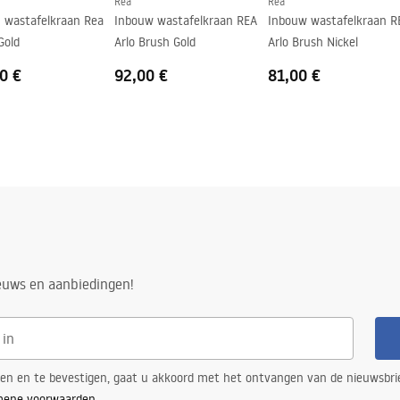
Rea
Rea
n wastafelkraan Rea
Inbouw wastafelkraan REA
Inbouw wastafelkraan R
Gold
Arlo Brush Gold
Arlo Brush Nickel
0 €
92,00 €
81,00 €
ieuws en aanbiedingen!
ren en te bevestigen, gaat u akkoord met het ontvangen van de nieuwsbri
mene voorwaarden
.