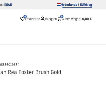
REA5
Nederlands / EUR
Blog
de:
0
0
0,00 €
Favorieten
Inloggen
Winkelwagen
:
06366019654
an Rea Foster Brush Gold