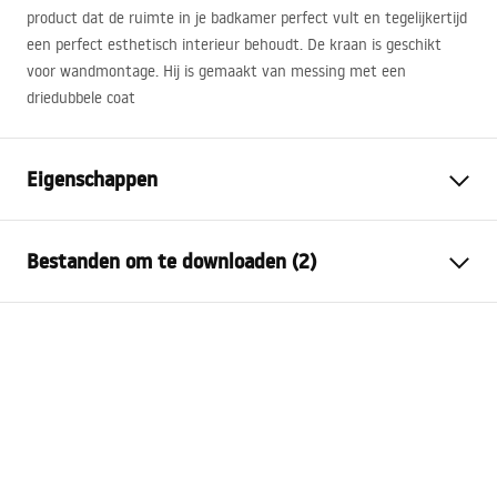
product dat de ruimte in je badkamer perfect vult en tegelijkertijd
een perfect esthetisch interieur behoudt. De kraan is geschikt
voor wandmontage. Hij is gemaakt van messing met een
driedubbele coat
Eigenschappen
Kraan type
bassin, bad
Bestanden om te downloaden (2)
Montagewijze
Wandmontage, Inbouw
Kleur
Zwart
Montagehandleiding
Type uitloop
Vast
Faucet.pdf
Materiaal
Messing
Uitloopbereik
190
mm
Garantievoorwaarden
Hoogte
70
mm
Warranty_Terms_and_Conditions_Faucets_-_5.pdf
Coatingtechnologie
Electroplating