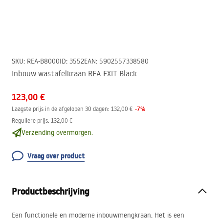
SKU
:
REA-B8000
ID
:
3552
EAN
:
5902557338580
Inbouw wastafelkraan REA EXIT Black
123,00 €
-
7
%
Laagste prijs in de afgelopen 30 dagen:
132,00 €
Reguliere prijs
:
132,00 €
Verzending overmorgen.
Vraag over product
Productbeschrijving
Een functionele en moderne inbouwmengkraan. Het is een