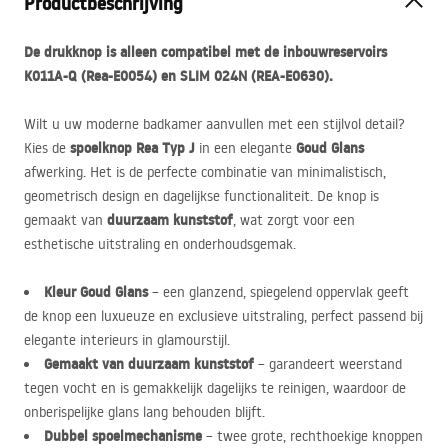
Productbeschrijving
De drukknop is alleen compatibel met de inbouwreservoirs
K011A-Q (Rea-E0054) en
SLIM
024N (
REA
-E0630).
Wilt u uw moderne badkamer aanvullen met een stijlvol detail?
spoelknop Rea Typ J
Goud Glans
Kies de
in een elegante
afwerking. Het is de perfecte combinatie van minimalistisch,
geometrisch design en dagelijkse functionaliteit. De knop is
duurzaam kunststof
gemaakt van
, wat zorgt voor een
esthetische uitstraling en onderhoudsgemak.
Kleur Goud Glans
– een glanzend, spiegelend oppervlak geeft
de knop een luxueuze en exclusieve uitstraling, perfect passend bij
elegante interieurs in glamourstijl.
Gemaakt van duurzaam kunststof
– garandeert weerstand
tegen vocht en is gemakkelijk dagelijks te reinigen, waardoor de
onberispelijke glans lang behouden blijft.
Dubbel spoelmechanisme
– twee grote, rechthoekige knoppen