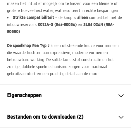
maken het intuïtief mogelijk om te kiezen voor een kleinere of
grotere hoeveelheid water, wat resulteert in echte besparingen.
Strikte compatibiliteit
alleen
– de knop is
compatibel met de
K011A-Q (Rea-E0054)
SLIM
024N (
REA
-
inbouwreservoirs
en
E0630)
.
De spoelknop Rea Typ J
is een uitstekende keuze voor mensen
die waarde hechten aan expressieve, moderne vormen en
betrouwbare werking. De solide kunststof constructie en het
zuinige, dubbele spoelmechanisme zorgen voor maximaal
gebruikscomfort en een prachtig detail aan de muur.
Eigenschappen
Kleur
Helder goud
Bestanden om te downloaden (2)
Materiaal
Kunststof
Hoogte
165
mm