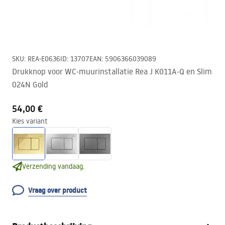
SKU
:
REA-E0636
ID
:
13707
EAN
:
5906366039089
Drukknop voor WC-muurinstallatie Rea J K011A-Q en Slim
024N Gold
54,00 €
Kies variant
Verzending vandaag.
Vraag over product