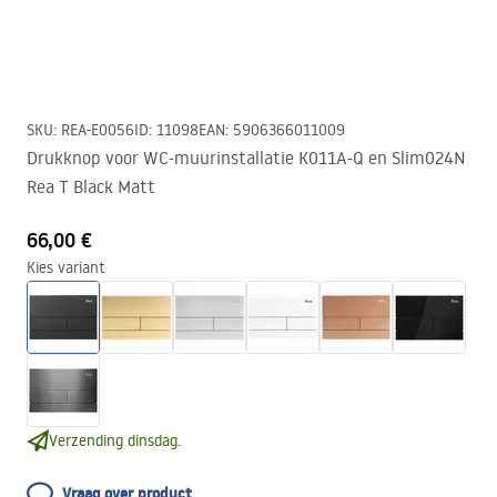
SKU
:
REA-E0056
ID
:
11098
EAN
:
5906366011009
Drukknop voor WC-muurinstallatie K011A-Q en Slim024N
Rea T Black Matt
66,00 €
Kies variant
Verzending dinsdag.
Vraag over product