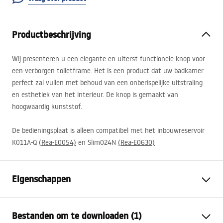
Productbeschrijving
Wij presenteren u een elegante en uiterst functionele knop voor
een verborgen toiletframe. Het is een product dat uw badkamer
perfect zal vullen met behoud van een onberispelijke uitstraling
en esthetiek van het interieur. De knop is gemaakt van
hoogwaardig kunststof.
De bedieningsplaat is alleen compatibel met het inbouwreservoir
K011A-Q
(Rea-E0054)
en Slim024N
(Rea-E0630)
Eigenschappen
Kleur
Zwart
Bestanden om te downloaden (1)
Materiaal
Metaal