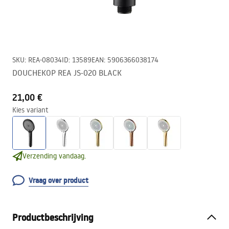
SKU
:
REA-08034
ID
:
13589
EAN
:
5906366038174
DOUCHEKOP REA JS-020 BLACK
21,00 €
Kies variant
Verzending vandaag.
Vraag over product
Productbeschrijving