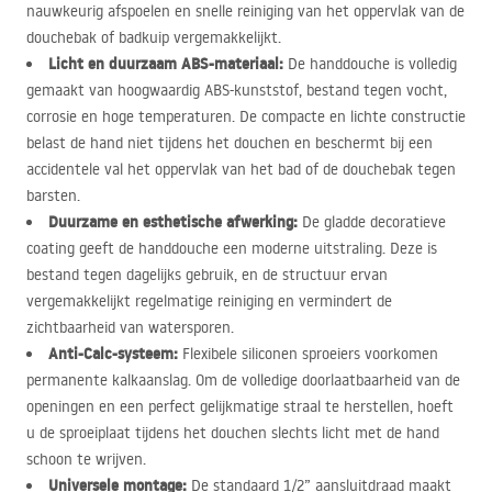
nauwkeurig afspoelen en snelle reiniging van het oppervlak van de
douchebak of badkuip vergemakkelijkt.
Licht en duurzaam
ABS
-materiaal:
De handdouche is volledig
gemaakt van hoogwaardig
ABS
-kunststof, bestand tegen vocht,
corrosie en hoge temperaturen. De compacte en lichte constructie
belast de hand niet tijdens het douchen en beschermt bij een
accidentele val het oppervlak van het bad of de douchebak tegen
barsten.
Duurzame en esthetische afwerking:
De gladde decoratieve
coating geeft de handdouche een moderne uitstraling. Deze is
bestand tegen dagelijks gebruik, en de structuur ervan
vergemakkelijkt regelmatige reiniging en vermindert de
zichtbaarheid van watersporen.
Anti-Calc-systeem:
Flexibele siliconen sproeiers voorkomen
permanente kalkaanslag. Om de volledige doorlaatbaarheid van de
openingen en een perfect gelijkmatige straal te herstellen, hoeft
u de sproeiplaat tijdens het douchen slechts licht met de hand
schoon te wrijven.
Universele montage:
De standaard 1/2” aansluitdraad maakt