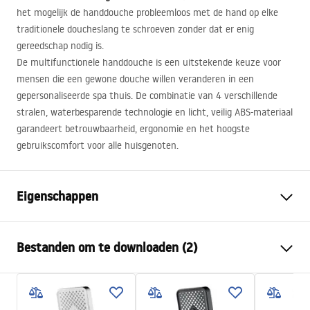
het mogelijk de handdouche probleemloos met de hand op elke
traditionele doucheslang te schroeven zonder dat er enig
gereedschap nodig is.
De multifunctionele handdouche is een uitstekende keuze voor
mensen die een gewone douche willen veranderen in een
gepersonaliseerde spa thuis. De combinatie van 4 verschillende
stralen, waterbesparende technologie en licht, veilig
ABS
-materiaal
garandeert betrouwbaarheid, ergonomie en het hoogste
gebruikscomfort voor alle huisgenoten.
Eigenschappen
Kleur
Zwart
Bestanden om te downloaden (2)
Materiaal
Kunststof, ABS
Montagewijze
Geschroefd
Pielęgnacja
Breedte
125
mm
Pielęgnacja.pdf