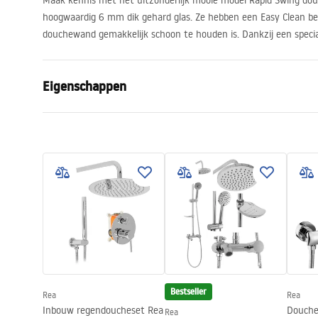
Maak kennis met het uitzonderlijk mooie model Rapid Swing dou
hoogwaardig 6 mm dik gehard glas. Ze hebben een Easy Clean b
douchewand gemakkelijk schoon te houden is. Dankzij een specia
Eigenschappen
Manier om de deur te openen
Kantelbaar
Afmetingen van de deur
100
De richting van de deur
Universeel
Glasdikte:
6 mm
Hoogte van de douchedeur
195
cm
Profielmateriaal
Aluminium
Materiaal hanteren:
Messing
Richting van opening
buiten en b
Bestseller
Rea
Rea
Easy Clean-coating
Ja
Inbouw regendoucheset Rea
Douche
Rea