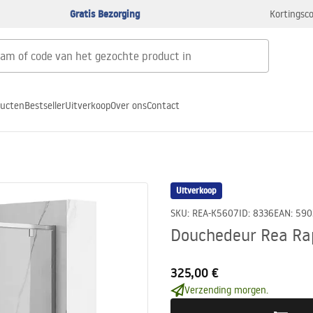
Gratis Bezorging
Kortingsco
ducten
Bestseller
Uitverkoop
Over ons
Contact
Uitverkoop
SKU
:
REA-K5607
ID
:
8336
EAN
:
590
Douchedeur Rea Ra
325,00 €
Verzending morgen.