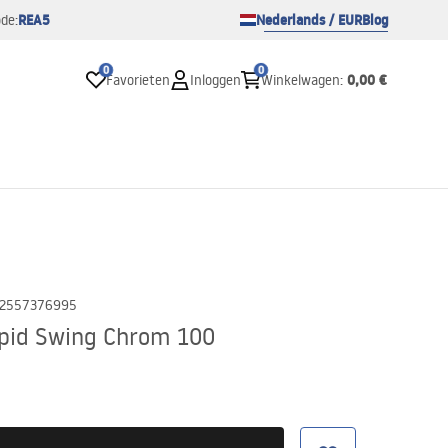
REA5
Nederlands / EUR
Blog
de:
0
0
0,00 €
Favorieten
Inloggen
Winkelwagen
:
2557376995
pid Swing Chrom 100