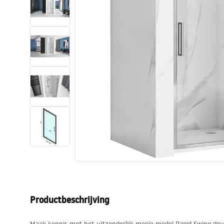
Toiletten
Wastafels
Baden en badwanden
Kranen
Douches
Keuken
Badkameraccessoires
Productbeschrijving