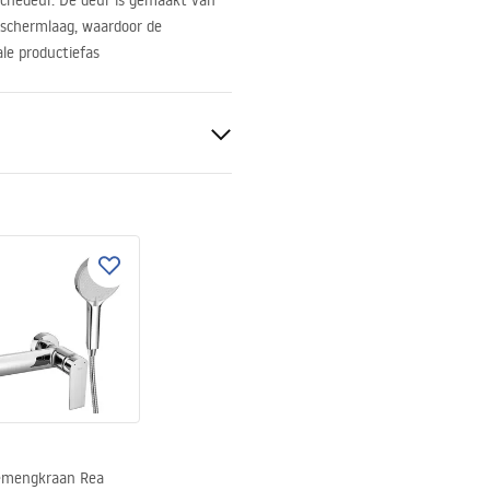
chedeur. De deur is gemaakt van
eschermlaag, waardoor de
le productiefas
innen
mengkraan Rea