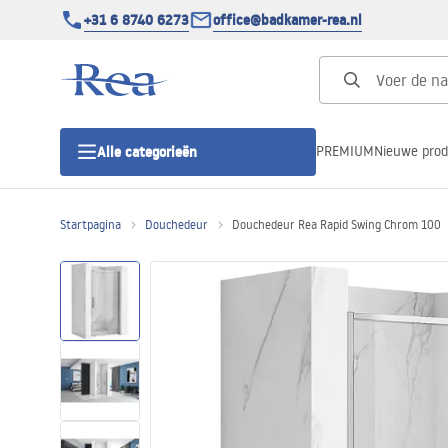
+31 6 8740 6273
office@badkamer-rea.nl
PREMIUM
Nieuwe pro
Alle categorieën
Startpagina
Douchedeur
Douchedeur Rea Rapid Swing Chrom 100
Douchecabines
Douchedeur
Douchebakken
Lineaire Douchegoten