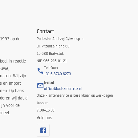
Contact
 1993 op de
Podlasiak Andrzej Cylwik sp. k.
ul. Przędzalniana 60
15-688 Białystok
bod, in reactie
NIP 966-216-01-21
Telefoon
euwe,
+31 6 8740 6273
cten. Wij zijn
E-mail
ie en import
office@badkamer-rea.nl
nen. Op basis
Onze klantenservice is bereikbaar op werkdagen
deren wij dat al
tussen:
ijn voor de
7:00–15:30
oneel.
Volg ons