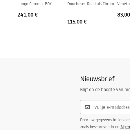
Lungo Chrom + BOX
Doucheset Rea Luis Chrom
Veneta
Afwerking van profielen
chroom
Set afdichtingen inbegrepen
Ja
241,00 €
83,00
115,00 €
Kan zonder douchebak worden geïnstalleerd
Ja
Garantie
24 maande
Nieuwsbrief
Blijf op de hoogte van n
Door uw gegevens in te voe
zoals beschreven in de
Alge