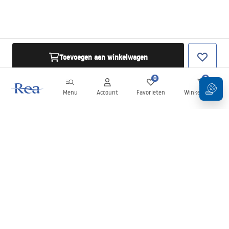
упутства за инсталацију
manual - RS.pdf
Toevoegen aan winkelwagen
instructions d'installation
manual - BE.pdf
0
0
Menu
Account
Favorieten
Winkelwagen
Installationsanleitung
manual - AT.pdf
Nieuwsbrief
installation instructions
Blijf op de hoogte van nieuws en aanbiedingen!
manual - EN.pdf
navodila za namestitev
manual - SI.pdf
Aanmelden