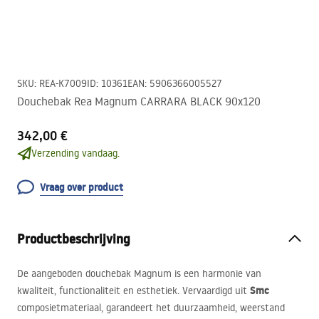
SKU
:
REA-K7009
ID
:
10361
EAN
:
5906366005527
Douchebak Rea Magnum CARRARA BLACK 90x120
342,00 €
Verzending vandaag.
Vraag over product
Productbeschrijving
De aangeboden douchebak Magnum is een harmonie van
Smc
kwaliteit, functionaliteit en esthetiek. Vervaardigd uit
composietmateriaal, garandeert het duurzaamheid, weerstand