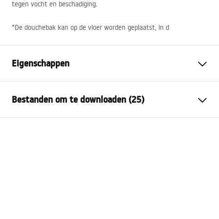
tegen vocht en beschadiging.
*De douchebak kan op de vloer worden geplaatst, in d
Eigenschappen
Kleur
Zwart, Steenlook
Bestanden om te downloaden (25)
Materiaal
SMC composiet
Lengte
1200
mm
instrukcja montażu
Breedte
900
mm
manual - PL.pdf
Hoogte
25
mm
Montagewijze
Op de vloer, Inbouw
Installationsanleitung
Afvoerdiameter
90
mm
manual - DE.pdf
Op maat te zagen
Ja
Inclusief sifon
Ja