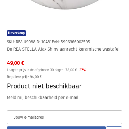
Uitverkoop
SKU
:
REA-U9088
ID
:
10431
EAN
:
5906366002595
De REA STELLA Aiax Shiny aanrecht keramische wastafel
49,00 €
-
37
%
Laagste prijs in de afgelopen 30 dagen:
78,00 €
Reguliere prijs
:
94,00 €
Product niet beschikbaar
Meld mij beschikbaarheid per e-mail.
Jouw e-mailadres