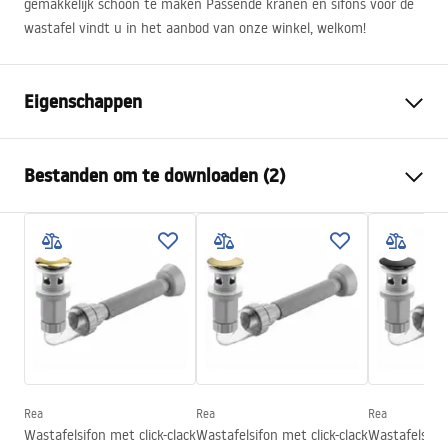
gemakkelijk schoon te maken Passende kranen en sifons voor de
wastafel vindt u in het aanbod van onze winkel, welkom!
Eigenschappen
Montagewijze
Opbouw
Bestanden om te downloaden (2)
Materiaal
Sanitair keramiek
Kleur
Steenlook
Montagehandleiding
Afwerking
Glanzend
Basin.pdf
Lengte
355
mm
Breedte
355
mm
Garantievoorwaarden
Hoogte
135
mm
Warranty_Terms_and_Conditions_Basins_-_5.pdf
Diepte
120
mm
Vorm
Rond
Rea
Rea
Rea
Wastafelsifon met click-clack
Wastafelsifon met click-clack
Wastafelsifon
Kraangat
Nee