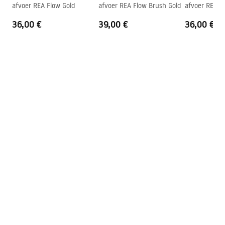
afvoer REA Flow Gold
afvoer REA Flow Brush Gold
afvoer REA F
Overloopopening
Nee
36,00 €
39,00 €
36,00 €