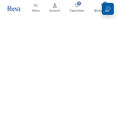
0
0
Menu
Account
Favorieten
Winkelwagen
Nieuwsbrief
Blijf op de hoogte van nieuws en aanbiedingen!
Aanmelden
Door uw gegevens in te voeren en te bevestigen, gaat u akkoord
met het ontvangen van de nieuwsbrief onder de voorwaarden
zoals beschreven in de
Algemene voorwaarden
.