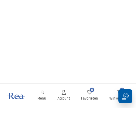
0
0
Menu
Account
Favorieten
Winkelwagen
Nieuwsbrief
Blijf op de hoogte van nieuws en aanbiedingen!