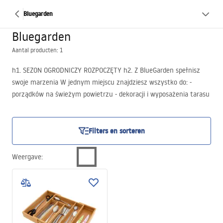
Bluegarden
Bluegarden
Aantal producten: 1
h1. SEZON OGRODNICZY ROZPOCZĘTY h2. Z BlueGarden spełnisz
swoje marzenia W jednym miejscu znajdziesz wszystko do: -
porządków na świeżym powietrzu - dekoracji i wyposażenia tarasu
i podwórka - stworzenia miejsca relaksu i wypoczynku Dodatkowo:
ręczniki, materace i koce niezbędne podczas wakacyjnych przygód
h1. ZAPRASZAMY
Filters en sorteren
Weergave
: