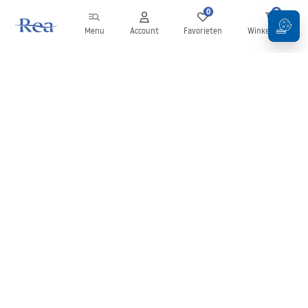
0
0
Menu
Account
Favorieten
Winkelwagen
Nieuwsbrief
Blijf op de hoogte van nieuws en aanbiedingen!
Aanmelden
Door uw gegevens in te voeren en te bevestigen, gaat u akkoord
met het ontvangen van de nieuwsbrief onder de voorwaarden
zoals beschreven in de
Algemene voorwaarden
.