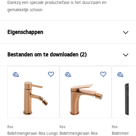
Dankzij een speciale productiefase is het duurzaam en
gemakkelijk schoon
Eigenschappen
Kraan type
bidet
Bestanden om te downloaden (2)
Montagewijze
Opbouw
Kleur
Geborsteld koper
Montagehandleiding
Type uitloop
Draaiend
Faucet.pdf
Materiaal
Messing
Uitloopbereik
115
mm
Garantievoorwaarden
Hoogte
165
mm
Warranty_Terms_and_Conditions_Faucets_-_5.pdf
Coatingtechnologie
PVD
Aansluitdiameter:
3/8 inch
Rea
Rea
Rea
Bidetmengkraan Rea Lungo
Bidetmengkraan Rea
Bidetmengkr