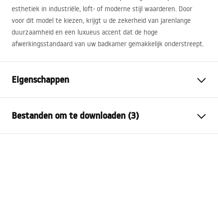
esthetiek in industriële, loft- of moderne stijl waarderen. Door
voor dit model te kiezen, krijgt u de zekerheid van jarenlange
duurzaamheid en een luxueus accent dat de hoge
afwerkingsstandaard van uw badkamer gemakkelijk onderstreept.
Eigenschappen
Kraan type
bad
Bestanden om te downloaden (3)
Montagewijze
Wandmontage
Kleur
Geborsteld koper
Montagehandleiding
Type uitloop
Vast
Faucet.pdf
Materiaal
Messing, ABS
Uitloopbereik
230
mm
Pielęgnacja
Hoogte
100
mm
Pielęgnacja.pdf
Coatingtechnologie
PVD