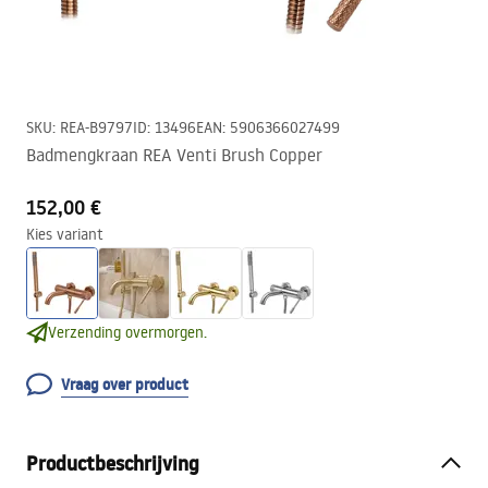
SKU
:
REA-B9797
ID
:
13496
EAN
:
5906366027499
Badmengkraan REA Venti Brush Copper
152,00 €
Kies variant
Verzending overmorgen.
Vraag over product
Productbeschrijving