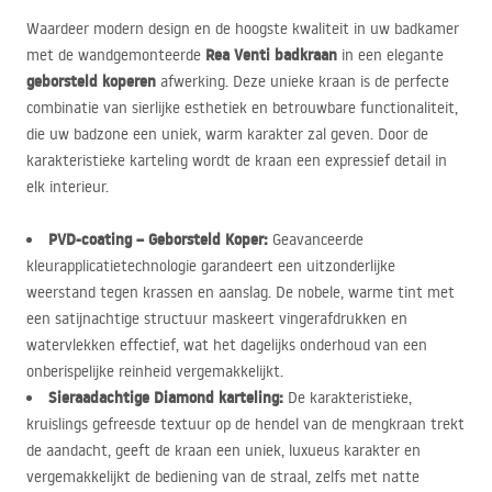
Waardeer modern design en de hoogste kwaliteit in uw badkamer
Rea Venti badkraan
met de wandgemonteerde
in een elegante
geborsteld koperen
afwerking. Deze unieke kraan is de perfecte
combinatie van sierlijke esthetiek en betrouwbare functionaliteit,
die uw badzone een uniek, warm karakter zal geven. Door de
karakteristieke karteling wordt de kraan een expressief detail in
elk interieur.
PVD
-coating – Geborsteld Koper:
Geavanceerde
kleurapplicatietechnologie garandeert een uitzonderlijke
weerstand tegen krassen en aanslag. De nobele, warme tint met
een satijnachtige structuur maskeert vingerafdrukken en
watervlekken effectief, wat het dagelijks onderhoud van een
onberispelijke reinheid vergemakkelijkt.
Sieraadachtige Diamond karteling:
De karakteristieke,
kruislings gefreesde textuur op de hendel van de mengkraan trekt
de aandacht, geeft de kraan een uniek, luxueus karakter en
vergemakkelijkt de bediening van de straal, zelfs met natte