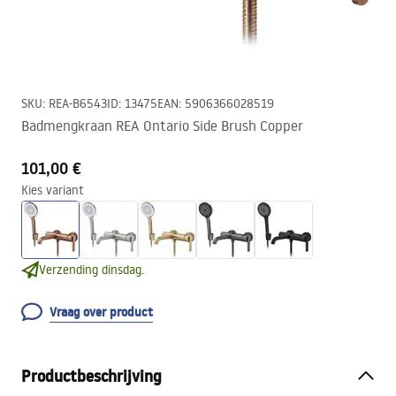
SKU
:
REA-B6543
ID
:
13475
EAN
:
5906366028519
Badmengkraan REA Ontario Side Brush Copper
101,00 €
Kies variant
Verzending dinsdag.
Vraag over product
Productbeschrijving