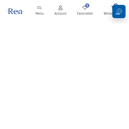
0
0
Menu
Account
Favorieten
Winkelwagen
Nieuwsbrief
Blijf op de hoogte van nieuws en aanbiedingen!
Aanmelden
Door uw gegevens in te voeren en te bevestigen, gaat u akkoord
met het ontvangen van de nieuwsbrief onder de voorwaarden
zoals beschreven in de
Algemene voorwaarden
.