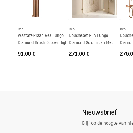
Coatingtechnologie
PVD
Aansluitdiameter:
1/2 inch
Afstand van wateraansluitingen
150
mm
Rea
Rea
Rea
Garantie
5 jaar
Wastafelkraan Rea Lungo
Doucheset REA Lungo
Douche
Diamond Brush Copper High
Diamond Gold Brush Met
Diamon
Thermostaat
Thermo
91,00 €
271,00 €
276,0
Nieuwsbrief
Blijf op de hoogte van n