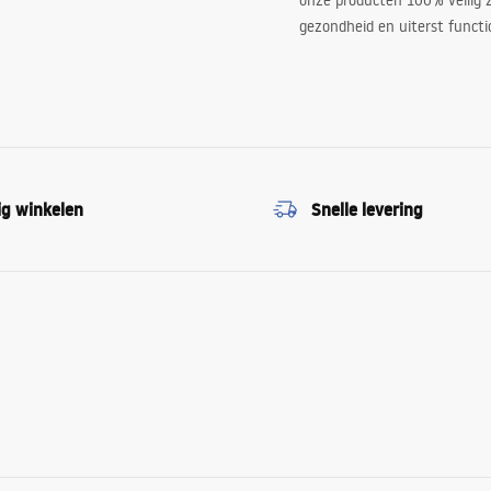
onze producten 100% veilig z
gezondheid en uiterst functi
ig winkelen
Snelle levering