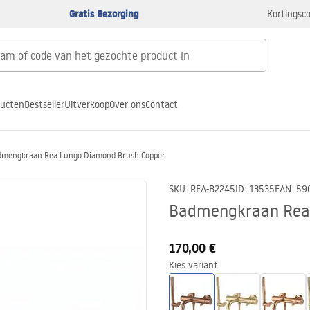
Gratis Bezorging
Kortingsco
ducten
Bestseller
Uitverkoop
Over ons
Contact
dmengkraan Rea Lungo Diamond Brush Copper
SKU
:
REA-B2245
ID
:
13535
EAN
:
59
Badmengkraan Rea 
170,00 €
Kies variant