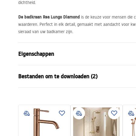
dichtheid.
De badkraan Rea Lungo Diamond
is de keuze voor mensen die 
waarderen. Perfect in elk detail, gemaakt met aandacht voor kwal
sieraad van uw badkamer zijn.
Eigenschappen
Kraan type
bad
Bestanden om te downloaden (2)
Montagewijze
Wandmonta
Kleur
Geborsteld 
Garan
Type uitloop
Vast
Montagehandleiding
Warra
Faucet.pdf
Materiaal
Roestvrij st
Faucet
Uitloopbereik
100
mm
Hoogte
90
mm