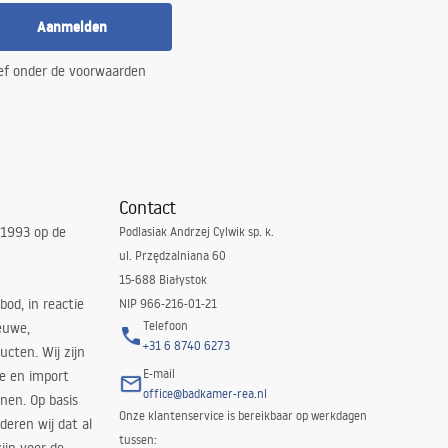
Aanmelden
ef onder de voorwaarden
Contact
 1993 op de
Podlasiak Andrzej Cylwik sp. k.
ul. Przędzalniana 60
15-688 Białystok
bod, in reactie
NIP 966-216-01-21
Telefoon
euwe,
+31 6 8740 6273
cten. Wij zijn
E-mail
ie en import
office@badkamer-rea.nl
nen. Op basis
Onze klantenservice is bereikbaar op werkdagen
deren wij dat al
tussen: