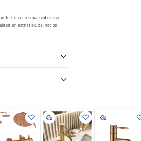
comfort en een smaakvol design
iteit en esthetiek, zal het de
ge
koper
tievoorwaarden
nty_Terms_and_Conditions_
aal, Messing
s_-_5.pdf