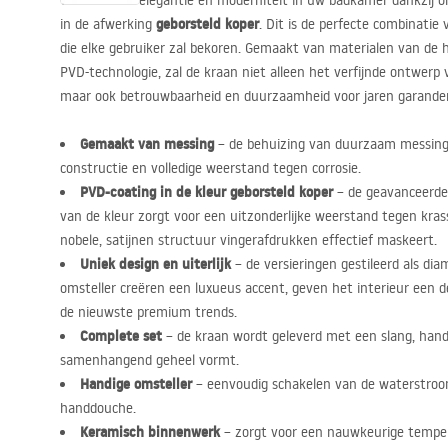
Waardeer de elegantie en moderniteit in uw badkamer dankzij 
geborsteld koper
in de afwerking
. Dit is de perfecte combinatie 
die elke gebruiker zal bekoren. Gemaakt van materialen van de 
PVD
-technologie, zal de kraan niet alleen het verfijnde ontwe
maar ook betrouwbaarheid en duurzaamheid voor jaren garande
Gemaakt van messing
– de behuizing van duurzaam messing g
constructie en volledige weerstand tegen corrosie.
PVD
-coating in de kleur geborsteld koper
– de geavanceerde
van de kleur zorgt voor een uitzonderlijke weerstand tegen kras
nobele, satijnen structuur vingerafdrukken effectief maskeert.
Uniek design en uiterlijk
– de versieringen gestileerd als di
omsteller creëren een luxueus accent, geven het interieur een de
de nieuwste premium trends.
Complete set
– de kraan wordt geleverd met een slang, ha
samenhangend geheel vormt.
Handige omsteller
– eenvoudig schakelen van de waterstroo
handdouche.
Keramisch binnenwerk
– zorgt voor een nauwkeurige temper