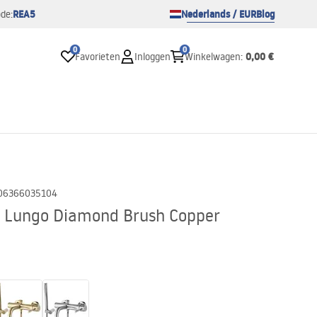
REA5
Nederlands / EUR
Blog
de:
0
0
0,00 €
Favorieten
Inloggen
Winkelwagen
:
06366035104
Lungo Diamond Brush Copper