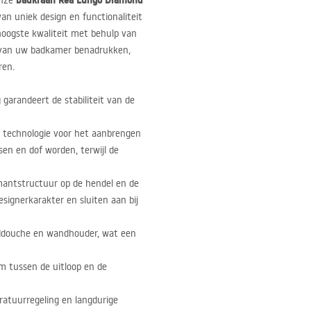
badkraan Rea Lungo Diamond
onze
van uniek design en functionaliteit
hoogste kwaliteit met behulp van
rp van uw badkamer benadrukken,
ren.
arandeert de stabiliteit van de
 technologie voor het aanbrengen
sen en dof worden, terwijl de
amantstructuur op de hendel en de
signerkarakter en sluiten aan bij
nddouche en wandhouder, wat een
m tussen de uitloop en de
atuurregeling en langdurige