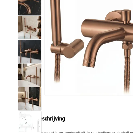
Toiletten
Wastafels
Baden en badwanden
Kranen
Douches
Keuken
Badkameraccessoires
Productbeschrijving