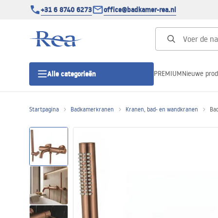
+31 6 8740 6273
office@badkamer-rea.nl
PREMIUM
Nieuwe pro
Alle categorieën
Startpagina
Badkamerkranen
Kranen, bad- en wandkranen
Ba
Douchecabines
Douchedeur
Douchebakken
Lineaire Douchegoten