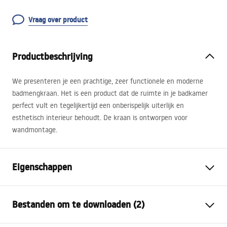
Vraag over product
Productbeschrijving
We presenteren je een prachtige, zeer functionele en moderne
badmengkraan. Het is een product dat de ruimte in je badkamer
perfect vult en tegelijkertijd een onberispelijk uiterlijk en
esthetisch interieur behoudt. De kraan is ontworpen voor
wandmontage.
Eigenschappen
Kraan type
bad
Bestanden om te downloaden (2)
Montagewijze
Wandmontage
Kleur
Chroom