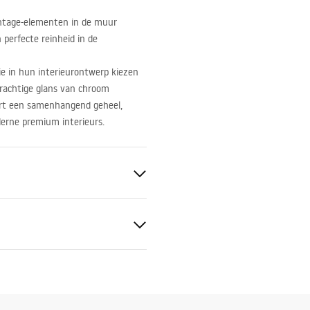
ontage-elementen in de muur
perfecte reinheid in de
e in hun interieurontwerp kiezen
verachtige glans van chroom
ert een samenhangend geheel,
oderne premium interieurs.
ge
tievoorwaarden
S
nty_Terms_and_Conditions_
s_-_5.pdf