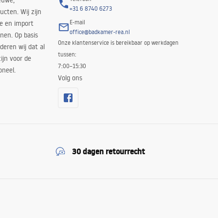
euwe,
+31 6 8740 6273
cten. Wij zijn
E-mail
ie en import
office@badkamer-rea.nl
nen. Op basis
Onze klantenservice is bereikbaar op werkdagen
deren wij dat al
tussen:
ijn voor de
7:00–15:30
oneel.
Volg ons
30 dagen retourrecht