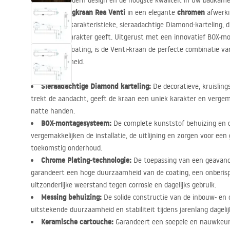
Waardeer modern design en de hoogste kwaliteit in uw badkam
wastafelmengkraan Rea Venti
chromen
in een elegante
afwerki
zich door de karakteristieke, sieraadachtige Diamond-karteling, 
prestigieus karakter geeft. Uitgerust met een innovatief
BOX
-mo
galvanische coating, is de Venti-kraan de perfecte combinatie v
betrouwbaarheid.
Sieraadachtige Diamond karteling:
De decoratieve, kruisling
trekt de aandacht, geeft de kraan een uniek karakter en vergema
natte handen.
BOX
-montagesysteem:
De complete kunststof behuizing en d
vergemakkelijken de installatie, de uitlijning en zorgen voor ee
toekomstig onderhoud.
Chrome Plating-technologie:
De toepassing van een geavanc
garandeert een hoge duurzaamheid van de coating, een onberispe
uitzonderlijke weerstand tegen corrosie en dagelijks gebruik.
Messing behuizing:
De solide constructie van de inbouw- e
uitstekende duurzaamheid en stabiliteit tijdens jarenlang dagelij
Keramische cartouche:
Garandeert een soepele en nauwkeur