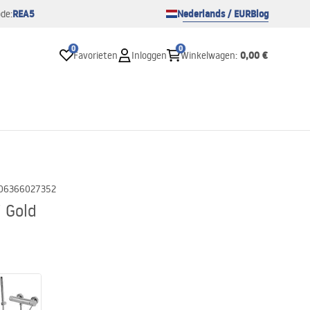
REA5
Nederlands / EUR
Blog
de:
0
0
0,00 €
Favorieten
Inloggen
Winkelwagen
:
06366027352
 Gold