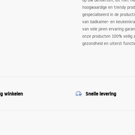
op uw behoeften, uit met ni
hoogwaardige en trendy produ
gespecialiseerd in de product
van badkamer- en keukenkra
van vele jaren ervaring garan
onze producten 100% veilig z
gezondheid en uiterst functi
ig winkelen
Snelle levering