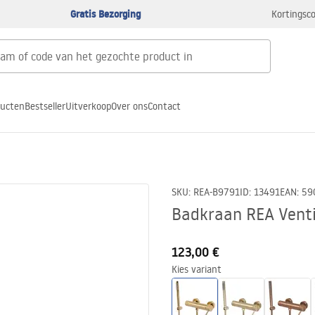
Gratis Bezorging
Kortingsco
ducten
Bestseller
Uitverkoop
Over ons
Contact
SKU
:
REA-B9791
ID
:
13491
EAN
:
59
Badkraan REA Venti
123,00 €
Kies variant