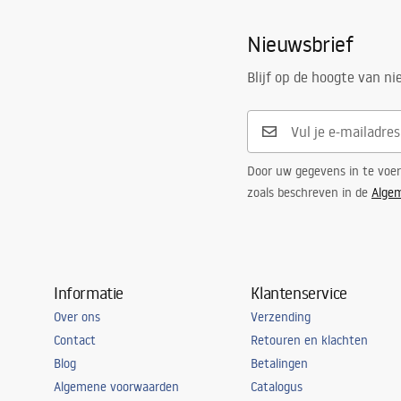
Coatingtechnologie
PVD
Nieuwsbrief
Aansluitdiameter:
1/2 inch
Pielęgnacja
Afstand van wateraansluitingen
150
mm
Pielegnacja.pdf
Blijf op de hoogte van n
Garantie
5 jaar
Door uw gegevens in te voe
zoals beschreven in de
Alge
Informatie
Klantenservice
Over ons
Verzending
Contact
Retouren en klachten
Blog
Betalingen
Algemene voorwaarden
Catalogus