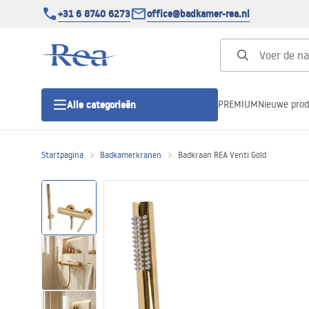
+31 6 8740 6273
office@badkamer-rea.nl
PREMIUM
Nieuwe pro
Alle categorieën
Startpagina
Badkamerkranen
Badkraan REA Venti Gold
Douchecabines
Douchedeur
Douchebakken
Lineaire Douchegoten