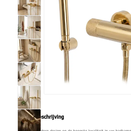
Toiletten
Wastafels
Baden en badwanden
Kranen
Douches
Keuken
Badkameraccessoires
Productbeschrijving