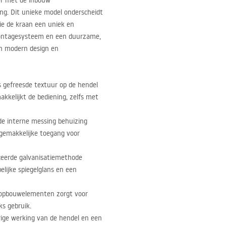
er met de inbouw
ng. Dit unieke model onderscheidt
die de kraan een uniek en
ntagesysteem en een duurzame,
an modern design en
s gefreesde textuur op de hendel
kkelijkt de bediening, zelfs met
e interne messing behuizing
n gemakkelijke toegang voor
eerde galvanisatiemethode
lijke spiegelglans en een
n opbouwelementen zorgt voor
ks gebruik.
ige werking van de hendel en een