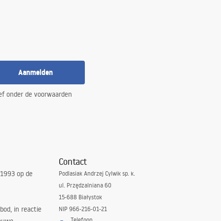
Aanmelden
ef onder de voorwaarden
Contact
 1993 op de
Podlasiak Andrzej Cylwik sp. k.
ul. Przędzalniana 60
15-688 Białystok
bod, in reactie
NIP 966-216-01-21
Telefoon