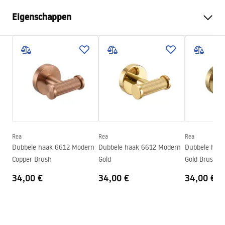
Eigenschappen
Kleur
Geborsteld koper
Materiaal
Metaal
Montagewijze
Geschroefd
Breedte
50
mm
Hoogte
50
mm
Diepte
50
mm
Rea
Rea
Rea
Serie
Modern
Dubbele haak 6612 Modern
Dubbele haak 6612 Modern
Dubbele haa
Garantie
24 maanden
Copper Brush
Gold
Gold Brush
34,00 €
34,00 €
34,00 €