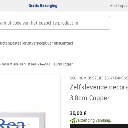
Gratis Bezorging
Kortingsco
ducten
Bestseller
Uitverkoop
Over ons
Contact
 decoratieve sierlijst Rea P14454CF 3,8cm Copper
SKU
:
HOM-09971
ID
:
13374
EAN
:
5
Zelfklevende decora
3,8cm Copper
36,00 €
Verzending vandaag.