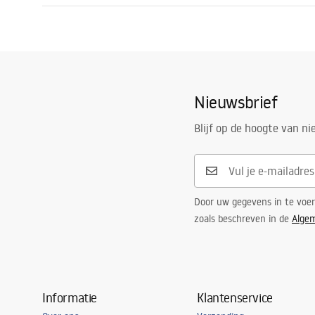
Materiaal
Roestvrij st
Garantijas noteikumi
Garan
Lengte
6000
mm
Warranty_Terms_and_Conditions_
Warra
Hoogte
1
mm
Accessories_-_24.pdf
Access
Breedte
38
mm
Nieuwsbrief
Op maat te zagen
Ja
Garantie
24 maande
Blijf op de hoogte van n
Door uw gegevens in te voe
zoals beschreven in de
Alge
Informatie
Klantenservice