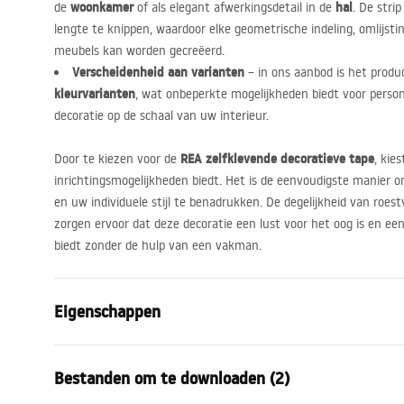
woonkamer
hal
de
of als elegant afwerkingsdetail in de
. De stri
lengte te knippen, waardoor elke geometrische indeling, omlijst
meubels kan worden gecreëerd.
Verscheidenheid aan varianten
– in ons aanbod is het produc
kleurvarianten
, wat onbeperkte mogelijkheden biedt voor perso
decoratie op de schaal van uw interieur.
REA
zelfklevende decoratieve tape
Door te kiezen voor de
, kie
inrichtingsmogelijkheden biedt. Het is de eenvoudigste manier om
en uw individuele stijl te benadrukken. De degelijkheid van roest
zorgen ervoor dat deze decoratie een lust voor het oog is en ee
biedt zonder de hulp van een vakman.
Eigenschappen
Producttype
Decoratieve 
Bestanden om te downloaden (2)
Kleur
Koper