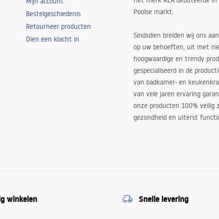
Het merk REA debuteerde in
Mijn account
Poolse markt.
Bestelgeschiedenis
Retourneer producten
Sindsdien breiden wij ons aan
Dien een klacht in
op uw behoeften, uit met ni
hoogwaardige en trendy produ
gespecialiseerd in de product
van badkamer- en keukenkra
van vele jaren ervaring garan
onze producten 100% veilig z
gezondheid en uiterst functi
ig winkelen
Snelle levering