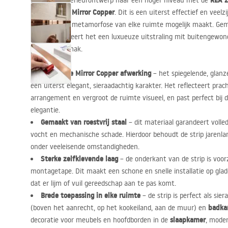
REA
z
Breng uw interieurontwerp naar een hoger niveau met de
Mirror Copper
de afwerking
. Dit is een uiterst effectief en veel
onmiddellijke metamorfose van elke ruimte mogelijk maakt. Gem
staal, combineert het een luxueuze uitstraling mit buitengewo
installatiegemak.
Effectieve Mirror Copper afwerking
– het spiegelende, glanz
een uiterst elegant, sieraadachtig karakter. Het reflecteert prach
arrangement en vergroot de ruimte visueel, en past perfect bij 
elegantie.
Gemaakt van roestvrij staal
– dit materiaal garandeert volle
vocht en mechanische schade. Hierdoor behoudt de strip jarenlang z
onder veeleisende omstandigheden.
Sterke zelfklevende laag
– de onderkant van de strip is voo
montagetape. Dit maakt een schone en snelle installatie op gla
dat er lijm of vuil gereedschap aan te pas komt.
Brede toepassing in elke ruimte
– de strip is perfect als sie
badka
(boven het aanrecht, op het kookeiland, aan de muur) en
slaapkamer
decoratie voor meubels en hoofdborden in de
, moder