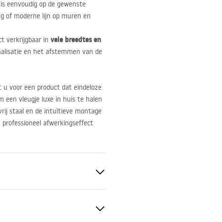
p is eenvoudig op de gewenste
ing of moderne lijn op muren en
vele breedtes en
t verkrijgbaar in
nalisatie en het afstemmen van de
st u voor een product dat eindeloze
 een vleugje luxe in huis te halen
vrij staal en de intuïtieve montage
n professioneel afwerkingseffect
sierlijst