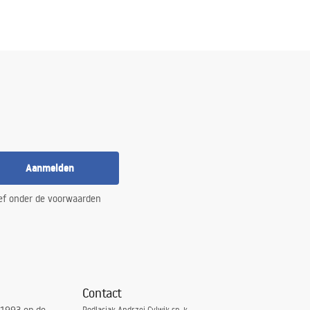
Aanmelden
ef onder de voorwaarden
Contact
Podlasiak Andrzej Cylwik sp. k.