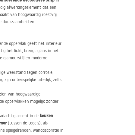
elfklevende decoratieve strip
in
zijdig afwerkingselement dat een
aakt van hoogwaardig roestvrij
ne duurzaamheid en
ende oppervlak geeft het interieur
tig het licht, brengt glans in het
de glamourstijl en moderne
dige weerstand tegen corrosie,
ijn onberispelijke uiterlijk, zelfs
rzien van hoogwaardige
dde oppervlakken mogelijk zonder
keuken
raadachtig accent in de
mer
(tussen de tegels), als
ne spiegelranden, wanddecoratie in