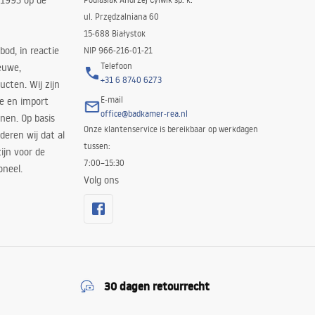
 1993 op de
ul. Przędzalniana 60
15-688 Białystok
bod, in reactie
NIP 966-216-01-21
Telefoon
euwe,
+31 6 8740 6273
cten. Wij zijn
E-mail
ie en import
office@badkamer-rea.nl
nen. Op basis
Onze klantenservice is bereikbaar op werkdagen
deren wij dat al
tussen:
ijn voor de
7:00–15:30
oneel.
Volg ons
30 dagen retourrecht