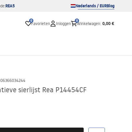
REA5
Nederlands / EUR
Blog
de:
0
0
0,00 €
Favorieten
Inloggen
Winkelwagen
:
906366034244
tieve sierlijst Rea P14454CF