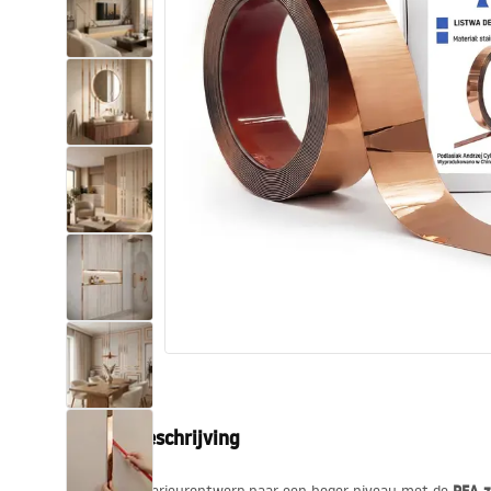
Toiletten
Wastafels
Baden en badwanden
Kranen
Douches
Keuken
Badkameraccessoires
Productbeschrijving