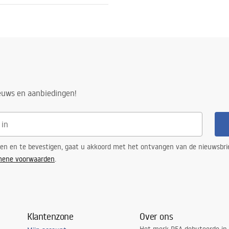
aal
tijas noteikumi
nty_Terms_and_Conditions_
ories_-_24.pdf
n
ieuws en aanbiedingen!
ren en te bevestigen, gaat u akkoord met het ontvangen van de nieuwsbri
mene voorwaarden
.
Klantenzone
Over ons