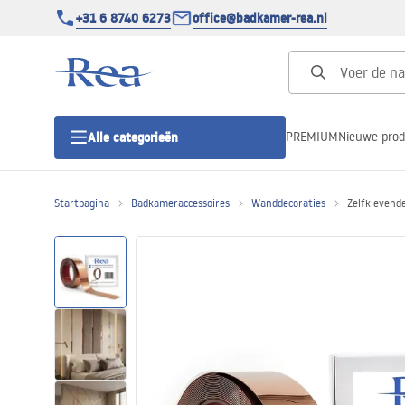
+31 6 8740 6273
office@badkamer-rea.nl
PREMIUM
Nieuwe pro
Alle categorieën
Startpagina
Badkameraccessoires
Wanddecoraties
Zelfklevende
Douchecabines
Douchedeur
Douchebakken
Lineaire Douchegoten