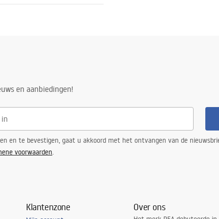
aal
tijas noteikumi
nty_Terms_and_Conditions_
ories_-_24.pdf
n
ieuws en aanbiedingen!
ren en te bevestigen, gaat u akkoord met het ontvangen van de nieuwsbri
mene voorwaarden
.
Klantenzone
Over ons