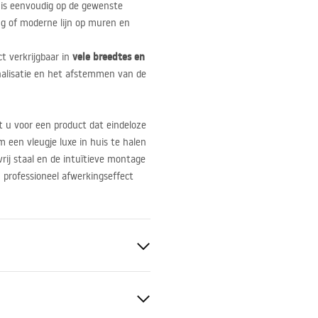
p is eenvoudig op de gewenste
ing of moderne lijn op muren en
vele breedtes en
t verkrijgbaar in
nalisatie en het afstemmen van de
st u voor een product dat eindeloze
 een vleugje luxe in huis te halen
vrij staal en de intuïtieve montage
n professioneel afwerkingseffect
sierlijst