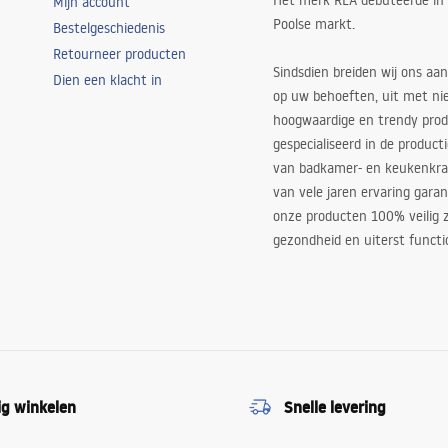
Het merk REA debuteerde in
Mijn account
Poolse markt.
Bestelgeschiedenis
Retourneer producten
Sindsdien breiden wij ons aan
Dien een klacht in
op uw behoeften, uit met ni
hoogwaardige en trendy produ
gespecialiseerd in de product
van badkamer- en keukenkra
van vele jaren ervaring garan
onze producten 100% veilig z
gezondheid en uiterst functi
ig winkelen
Snelle levering