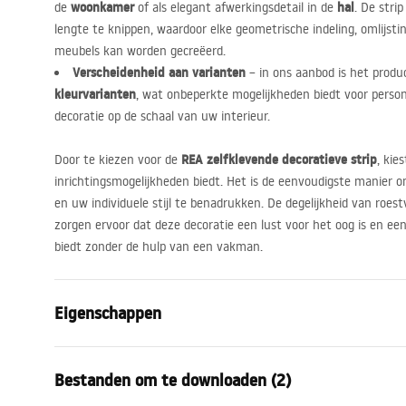
woonkamer
hal
de
of als elegant afwerkingsdetail in de
. De stri
lengte te knippen, waardoor elke geometrische indeling, omlijst
meubels kan worden gecreëerd.
Verscheidenheid aan varianten
– in ons aanbod is het produc
kleurvarianten
, wat onbeperkte mogelijkheden biedt voor perso
decoratie op de schaal van uw interieur.
REA
zelfklevende decoratieve strip
Door te kiezen voor de
, kie
inrichtingsmogelijkheden biedt. Het is de eenvoudigste manier om
en uw individuele stijl te benadrukken. De degelijkheid van roest
zorgen ervoor dat deze decoratie een lust voor het oog is en ee
biedt zonder de hulp van een vakman.
Eigenschappen
Producttype
Decoratieve 
Bestanden om te downloaden (2)
Kleur
Chroom