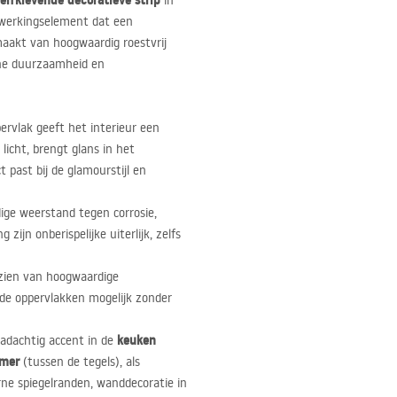
elfklevende decoratieve strip
in
 afwerkingselement dat een
aakt van hoogwaardig roestvrij
one duurzaamheid en
ervlak geeft het interieur een
licht, brengt glans in het
 past bij de glamourstijl en
dige weerstand tegen corrosie,
ijn onberispelijke uiterlijk, zelfs
rzien van hoogwaardige
dde oppervlakken mogelijk zonder
keuken
raadachtig accent in de
mer
(tussen de tegels), als
ne spiegelranden, wanddecoratie in