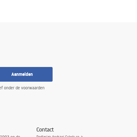
Aanmelden
ef onder de voorwaarden
Contact
Podlasiak Andrzej Cylwik sp. k.