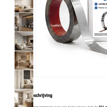
Toiletten
Wastafels
Baden en badwanden
Kranen
Douches
Keuken
Badkameraccessoires
Productbeschrijving