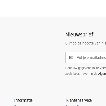
Materiaal
Roestvrij st
Garantijas noteikumi
Garan
Lengte
6000
mm
Warranty_Terms_and_Conditions_
Warra
Hoogte
1
mm
Accessories_-_24.pdf
Access
Breedte
20
mm
Nieuwsbrief
Op maat te zagen
Ja
Garantie
24 maande
Blijf op de hoogte van n
Door uw gegevens in te voe
zoals beschreven in de
Alge
Informatie
Klantenservice