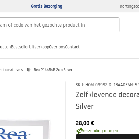
Gratis Bezorging
Kortingsco
ducten
Bestseller
Uitverkoop
Over ons
Contact
 decoratieve sierlijst Rea P14454B 2cm Silver
SKU
:
HOM-09982
ID
:
13440
EAN
:
5
Zelfklevende decor
Silver
28,00 €
Verzending morgen.