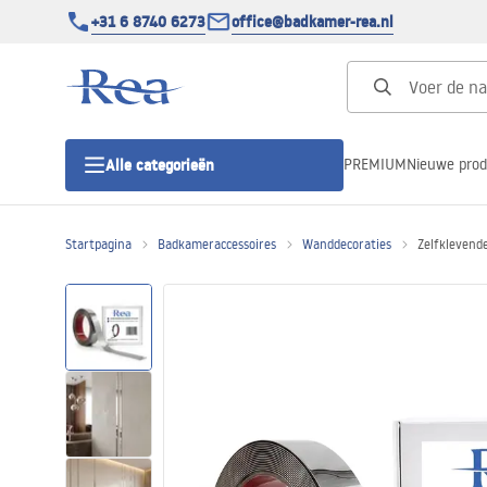
+31 6 8740 6273
office@badkamer-rea.nl
PREMIUM
Nieuwe pro
Alle categorieën
Startpagina
Badkameraccessoires
Wanddecoraties
Zelfklevende
Douchecabines
Douchedeur
Douchebakken
Lineaire Douchegoten