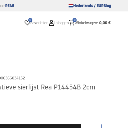
REA5
Nederlands / EUR
Blog
de:
0
0
0,00 €
Favorieten
Inloggen
Winkelwagen
:
906366034152
atieve sierlijst Rea P14454B 2cm