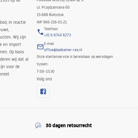
 1993 op de
ul. Przędzalniana 60
15-688 Białystok
bod, in reactie
NIP 966-216-01-21
Telefoon
euwe,
+31 6 8740 6273
cten. Wij zijn
E-mail
ie en import
office@badkamer-rea.nl
nen. Op basis
Onze klantenservice is bereikbaar op werkdagen
deren wij dat al
tussen:
ijn voor de
7:00–15:30
oneel.
Volg ons
30 dagen retourrecht