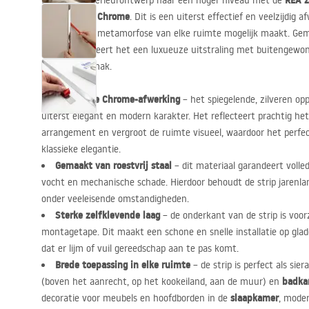
REA
z
Breng uw interieurontwerp naar een hoger niveau met de
Chrome
de afwerking
. Dit is een uiterst effectief en veelzijdig
onmiddellijke metamorfose van elke ruimte mogelijk maakt. Gem
staal, combineert het een luxueuze uitstraling met buitengew
installatiegemak.
Effectieve Chrome-afwerking
– het spiegelende, zilveren opp
uiterst elegant en modern karakter. Het reflecteert prachtig het 
arrangement en vergroot de ruimte visueel, waardoor het perfect
klassieke elegantie.
Gemaakt van roestvrij staal
– dit materiaal garandeert volle
vocht en mechanische schade. Hierdoor behoudt de strip jarenlang z
onder veeleisende omstandigheden.
Sterke zelfklevende laag
– de onderkant van de strip is voo
montagetape. Dit maakt een schone en snelle installatie op gla
dat er lijm of vuil gereedschap aan te pas komt.
Brede toepassing in elke ruimte
– de strip is perfect als sie
badka
(boven het aanrecht, op het kookeiland, aan de muur) en
slaapkamer
decoratie voor meubels en hoofdborden in de
, moder