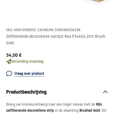
SKU
:
HOM-09980
ID
:
13436
EAN
:
5906366034138
Zelfklevende decoratieve sierlijst Rea P14454 2cm Brush
Gold
34,00 €
Verzending maandag.
Vraag over product
Productbeschrijving
REA
Breng uw interieurontwerp naar een hoger niveau met de
zelfklevende decoratieve strip
Brushed Gold
in de afwerking
. Dit