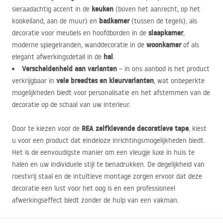
keuken
sieraadachtig accent in de
(boven het aanrecht, op het
badkamer
kookeiland, aan de muur) en
(tussen de tegels), als
slaapkamer
decoratie voor meubels en hoofdborden in de
,
woonkamer
moderne spiegelranden, wanddecoratie in de
of als
hal
elegant afwerkingsdetail in de
.
Verscheidenheid aan varianten
– in ons aanbod is het product
vele breedtes en kleurvarianten
verkrijgbaar in
, wat onbeperkte
mogelijkheden biedt voor personalisatie en het afstemmen van de
decoratie op de schaal van uw interieur.
REA
zelfklevende decoratieve tape
Door te kiezen voor de
, kiest
u voor een product dat eindeloze inrichtingsmogelijkheden biedt.
Het is de eenvoudigste manier om een vleugje luxe in huis te
halen en uw individuele stijl te benadrukken. De degelijkheid van
roestvrij staal en de intuïtieve montage zorgen ervoor dat deze
decoratie een lust voor het oog is en een professioneel
afwerkingseffect biedt zonder de hulp van een vakman.