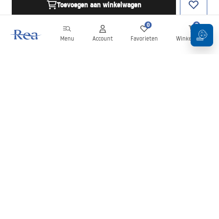
Toevoegen aan winkelwagen
0
0
Menu
Account
Favorieten
Winkelwagen
Nieuwsbrief
Blijf op de hoogte van nieuws en aanbiedingen!
Aanmelden
Door uw gegevens in te voeren en te bevestigen, gaat u akkoord
met het ontvangen van de nieuwsbrief onder de voorwaarden
zoals beschreven in de
Algemene voorwaarden
.