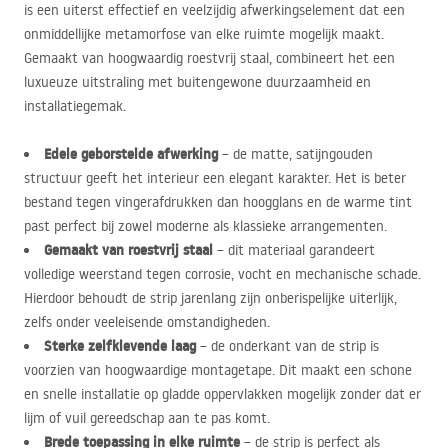
is een uiterst effectief en veelzijdig afwerkingselement dat een
onmiddellijke metamorfose van elke ruimte mogelijk maakt.
Gemaakt van hoogwaardig roestvrij staal, combineert het een
luxueuze uitstraling met buitengewone duurzaamheid en
installatiegemak.
Edele geborstelde afwerking
– de matte, satijngouden
structuur geeft het interieur een elegant karakter. Het is beter
bestand tegen vingerafdrukken dan hoogglans en de warme tint
past perfect bij zowel moderne als klassieke arrangementen.
Gemaakt van roestvrij staal
– dit materiaal garandeert
volledige weerstand tegen corrosie, vocht en mechanische schade.
Hierdoor behoudt de strip jarenlang zijn onberispelijke uiterlijk,
zelfs onder veeleisende omstandigheden.
Sterke zelfklevende laag
– de onderkant van de strip is
voorzien van hoogwaardige montagetape. Dit maakt een schone
en snelle installatie op gladde oppervlakken mogelijk zonder dat er
lijm of vuil gereedschap aan te pas komt.
Brede toepassing in elke ruimte
– de strip is perfect als