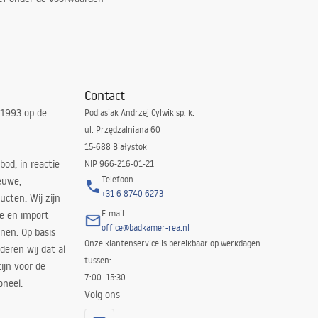
Contact
 1993 op de
Podlasiak Andrzej Cylwik sp. k.
ul. Przędzalniana 60
15-688 Białystok
bod, in reactie
NIP 966-216-01-21
Telefoon
euwe,
+31 6 8740 6273
cten. Wij zijn
E-mail
ie en import
office@badkamer-rea.nl
nen. Op basis
Onze klantenservice is bereikbaar op werkdagen
deren wij dat al
tussen:
ijn voor de
7:00–15:30
oneel.
Volg ons