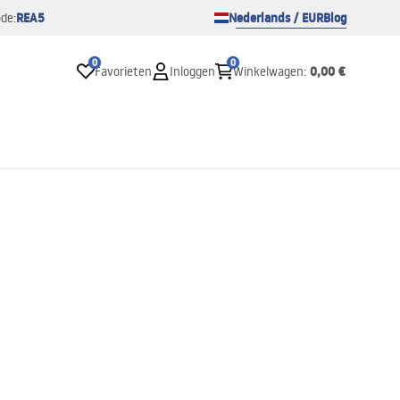
REA5
Nederlands / EUR
Blog
de:
0
0
0,00 €
Favorieten
Inloggen
Winkelwagen
: