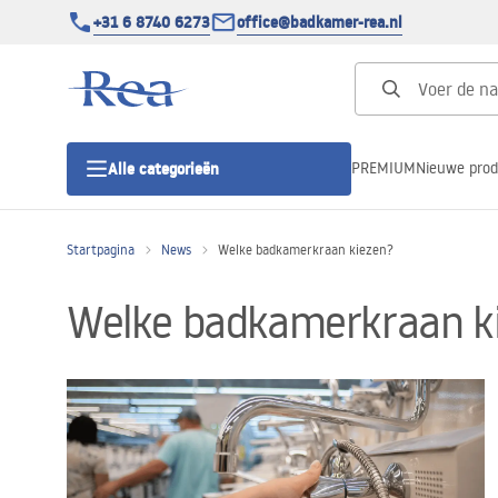
+31 6 8740 6273
office@badkamer-rea.nl
PREMIUM
Nieuwe pro
Alle categorieën
Startpagina
News
Welke badkamerkraan kiezen?
Douchecabines
Welke badkamerkraan k
Douchedeur
Douchebakken
Lineaire Douchegoten