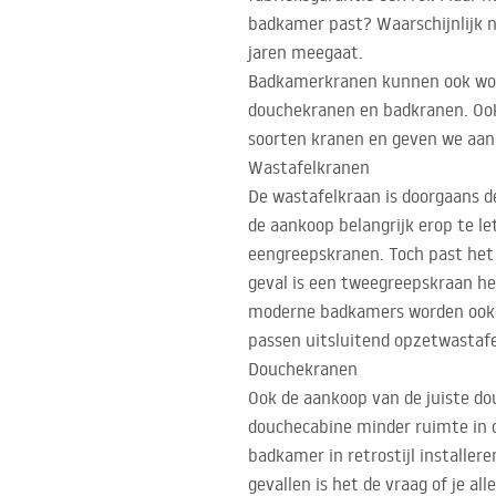
badkamer past? Waarschijnlijk n
jaren meegaat.
Badkamerkranen kunnen ook wor
douchekranen en badkranen. Ook 
soorten kranen en geven we aan 
Wastafelkranen
De wastafelkraan is doorgaans de
de aankoop belangrijk erop te l
eengreepskranen. Toch past het m
geval is een tweegreepskraan he
moderne badkamers worden ook vr
passen uitsluitend opzetwastafe
Douchekranen
Ook de aankoop van de juiste do
douchecabine minder ruimte in 
badkamer in retrostijl installer
gevallen is het de vraag of je a