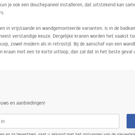
 kun je ook een douchepaneel installeren, dat uitstekend kan s
rs.
en in vrijstaande en wandgemonteerde varianten. Is in de badkam
 meest verstandige keuze. Dergelijke kranen worden het vaakst 
ip, zowel modern als in retrostijl. Bij de aanschaf van een wand
en kraan met een te korte uitloop, dan zal dat in het beste geval
ieuws en aanbiedingen!
ren en te bevestigen, gaat u akkoord met het ontvangen van de nieuwsbri