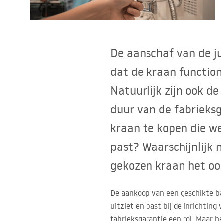
Toiletten
Wastafels
De aanschaf van de j
Baden en badwanden
dat de kraan function
Natuurlijk zijn ook 
Kranen
duur van de fabrieks
Douches
kraan te kopen die we
past? Waarschijnlijk 
Keuken
gekozen kraan het oog
Badkameraccessoires
De aankoop van een geschikte ba
uitziet en past bij de inrichtin
fabrieksgarantie een rol. Maar he