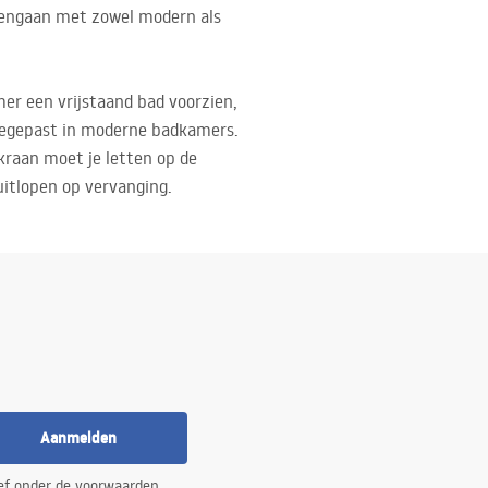
amengaan met zowel modern als
er een vrijstaand bad voorzien,
toegepast in moderne badkamers.
kraan moet je letten op de
 uitlopen op vervanging.
Aanmelden
ef onder de voorwaarden