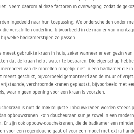
iet. Neem daarom al deze factoren in overweging, zodat de gekoz
den ingedeeld naar hun toepassing. We onderscheiden onder me
die verschillen onderling, bijvoorbeeld in de manier van montag
bij welke badkamerstijlen ze passen.
 meest gebruikte kraan in huis, zeker wanneer er een gezin van vi
etten dat de kraan helpt water te besparen. Die eigenschap hebbe
erendeel van de modellen mogelijk niet in een badkamer die in ret
t meest geschikt, bijvoorbeeld gemonteerd aan de muur of vrijsta
ijstaande, verchroomde kranen geplaatst, bijvoorbeeld met een 
ls, waarin geen opening voor een kraan is voorzien.
uchekraan is niet de makkelijkste. Inbouwkranen worden steeds p
dan opbouwkranen. Zo’n douchekraan kun je zowel in een modern 
en. Er zijn ook opbouw-douchekranen, die de badkamer een minder 
lleen voor een regendouche gaat of voor een model met extra hand