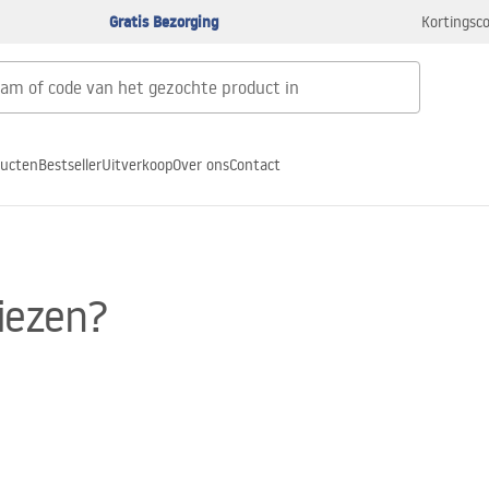
Gratis Bezorging
Kortingsco
ducten
Bestseller
Uitverkoop
Over ons
Contact
iezen?