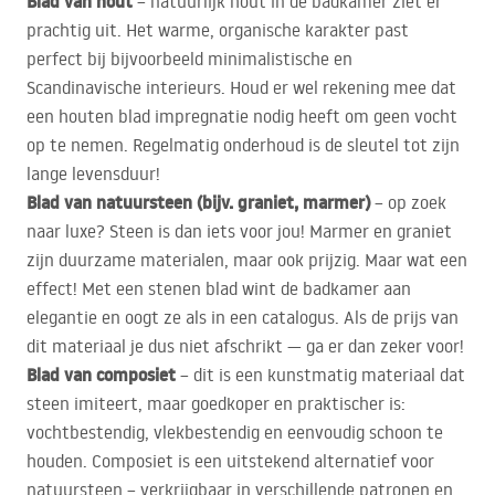
Blad van hout
– natuurlijk hout in de badkamer ziet er
prachtig uit. Het warme, organische karakter past
perfect bij bijvoorbeeld minimalistische en
Scandinavische interieurs. Houd er wel rekening mee dat
een houten blad impregnatie nodig heeft om geen vocht
op te nemen. Regelmatig onderhoud is de sleutel tot zijn
lange levensduur!
Blad van natuursteen (bijv. graniet, marmer)
– op zoek
naar luxe? Steen is dan iets voor jou! Marmer en graniet
zijn duurzame materialen, maar ook prijzig. Maar wat een
effect! Met een stenen blad wint de badkamer aan
elegantie en oogt ze als in een catalogus. Als de prijs van
dit materiaal je dus niet afschrikt — ga er dan zeker voor!
Blad van composiet
– dit is een kunstmatig materiaal dat
steen imiteert, maar goedkoper en praktischer is:
vochtbestendig, vlekbestendig en eenvoudig schoon te
houden. Composiet is een uitstekend alternatief voor
natuursteen – verkrijgbaar in verschillende patronen en