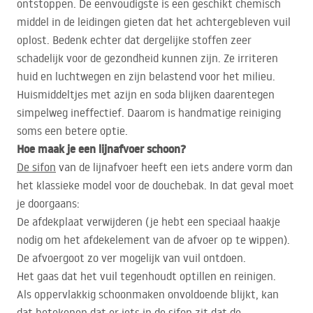
ontstoppen. De eenvoudigste is een geschikt chemisch
middel in de leidingen gieten dat het achtergebleven vuil
oplost. Bedenk echter dat dergelijke stoffen zeer
schadelijk voor de gezondheid kunnen zijn. Ze irriteren
huid en luchtwegen en zijn belastend voor het milieu.
Huismiddeltjes met azijn en soda blijken daarentegen
simpelweg ineffectief. Daarom is handmatige reiniging
soms een betere optie.
Hoe maak je een lijnafvoer schoon?
De sifon
van de lijnafvoer heeft een iets andere vorm dan
het klassieke model voor de douchebak. In dat geval moet
je doorgaans:
De afdekplaat verwijderen (je hebt een speciaal haakje
nodig om het afdekelement van de afvoer op te wippen).
De afvoergoot zo ver mogelijk van vuil ontdoen.
Het gaas dat het vuil tegenhoudt optillen en reinigen.
Als oppervlakkig schoonmaken onvoldoende blijkt, kan
dat betekenen dat er iets in de sifon zit dat de