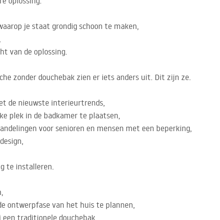
e oplossing.
aarop je staat grondig schoon te maken,
,
ht van de oplossing.
he zonder douchebak zien er iets anders uit. Dit zijn ze.
et de nieuwste interieurtrends,
ke plek in de badkamer te plaatsen,
 handelingen voor senioren en mensen met een beperking,
design,
 te installeren.
n,
de ontwerpfase van het huis te plannen,
j een traditionele douchebak.