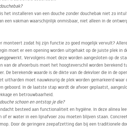
 douchebak?
s het installeren van een douche zonder douchebak niet zo intuïti
van een vakman waarschijnlijk onmisbaar, niet alleen in de ontwer
voer monteert zodat hij zijn functie zo goed mogelijk vervult? All
egin moet er een opening worden uitgehakt op de juiste plek in d
 weggewerkt. Vervolgens moet deze worden aangesloten op de sta
ten van de afvoerbuis moet het hoogteverschil worden berekend t
r. De berekende waarde is de dikte van de dekvloer die in de ope
 het uitharden moet nauwkeurig de plek worden gemarkeerd waar 
 geboord. In de laatste stap wordt de afvoer geplaatst, aangeslo
lekkage en betrouwbaarheid.
 douche schoon en ontstop je die?
ndacht besteed aan functionaliteit en hygiëne. In deze alinea lees
of er water in een lijnafvoer zou moeten blijven staan. Concree
 mop. Door de geringere zeepafzetting dan bij een traditionele do