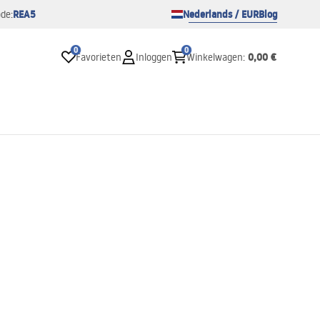
REA5
Nederlands / EUR
Blog
de:
0
0
0,00 €
Favorieten
Inloggen
Winkelwagen
: