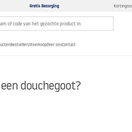
Gratis Bezorging
Kortingsco
ducten
Bestseller
Uitverkoop
Over ons
Contact
 een douchegoot?