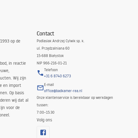
Contact
 1993 op de
Podlasiak Andrzej Cylwik sp. k.
ul. Przędzalniana 60
15-688 Białystok
bod, in reactie
NIP 966-216-01-21
Telefoon
euwe,
+31 6 8740 6273
cten. Wij zijn
E-mail
ie en import
office@badkamer-rea.nl
nen. Op basis
Onze klantenservice is bereikbaar op werkdagen
deren wij dat al
tussen:
ijn voor de
7:00–15:30
oneel.
Volg ons