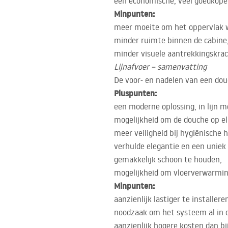
een economische, veel goedkoper
Minpunten:
meer moeite om het oppervlak w
minder ruimte binnen de cabine
minder visuele aantrekkingskrac
Lijnafvoer – samenvatting
De voor- en nadelen van een douc
Pluspunten:
een moderne oplossing, in lijn m
mogelijkheid om de douche op el
meer veiligheid bij hygiënische
verhulde elegantie en een uniek 
gemakkelijk schoon te houden,
mogelijkheid om vloerverwarming
Minpunten:
aanzienlijk lastiger te installere
noodzaak om het systeem al in 
aanzienlijk hogere kosten dan bi