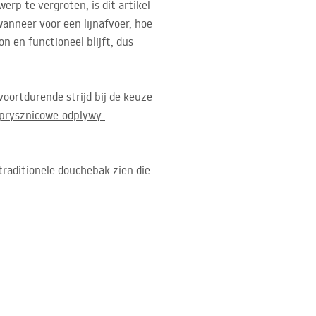
rp te vergroten, is dit artikel
anneer voor een lijnafvoer, hoe
 en functioneel blijft, dus
oortdurende strijd bij de keuze
/prysznicowe-odplywy-
traditionele douchebak zien die