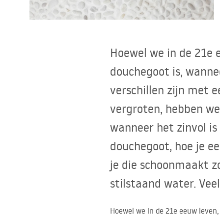
Toiletten
Wastafels
Hoewel we in de 21e 
Baden en badwanden
douchegoot is, wanne
verschillen zijn met
Kranen
vergroten, hebben we
Douches
wanneer het zinvol i
douchegoot, hoe je e
Keuken
je die schoonmaakt zo
Badkameraccessoires
stilstaand water. Veel
Hoewel we in de 21e eeuw leven, 