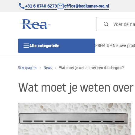
+31 6 8740 6273
office@badkamer-rea.nl
PREMIUM
Nieuwe pro
Alle categorieën
Startpagina
News
Wat moet je weten over een douchegoot?
Douchecabines
Wat moet je weten over
Douchedeur
Douchebakken
Lineaire Douchegoten