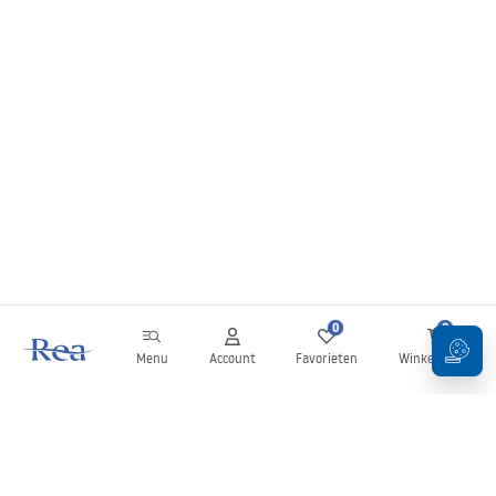
0
0
Menu
Account
Favorieten
Winkelwagen
Nieuwsbrief
Blijf op de hoogte van nieuws en aanbiedingen!