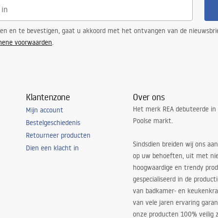
tie
ren en te bevestigen, gaat u akkoord met het ontvangen van de nieuwsbri
ramiek
mene voorwaarden
.
m
Klantenzone
Over ons
Het merk REA debuteerde in
Mijn account
Poolse markt.
Bestelgeschiedenis
n
Retourneer producten
Sindsdien breiden wij ons aan
Dien een klacht in
op uw behoeften, uit met ni
hoogwaardige en trendy produ
gespecialiseerd in de product
van badkamer- en keukenkra
van vele jaren ervaring garan
onze producten 100% veilig z