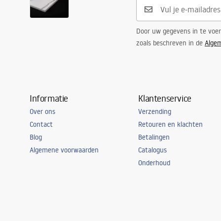
Wasbak
Kleur
steen imita
Door uw gegevens in te voe
Materiaal
Sanitair ke
zoals beschreven in de
Alge
Overloopopening
Nee
Wastafel lengte - bereik
400-449 m
Afvoerstop
Informatie
Klantenservice
Stop variant
universeel
Over ons
Verzending
Diameter afvoergat (mm)
45
mm
Contact
Retouren en klachten
Garantie
24 maande
Blog
Betalingen
Algemene voorwaarden
Catalogus
Onderhoud