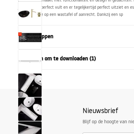
Een kraan gemaakt met functionaliteit en design in gedachten. 
je badkamer perfect vult en er tegelijkertijd perfect uitziet en es
voor montage op een wastafel of aanrecht. Dankzij een sp
Eigenschappen
Kraan
Bestanden om te downloaden (1)
Kraan type
bassin
Kleur
Helder goud
Garantievoorwaarden
Materiaal
messing
Warranty_Terms_and_Conditions_Faucets_-_5.pdf
Hoofdtype:
keramiek - 
Voltooiing van de kraan
glans
Nieuwsbrief
Aansluitdiameter:
3/8 inch
Perlator
overhead
Blijf op de hoogte van n
Slangen inbegrepen
50 cm - Tuc