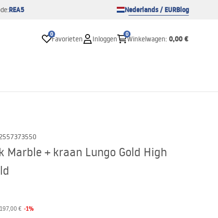
REA5
Nederlands / EUR
Blog
de:
0
0
0,00 €
Favorieten
Inloggen
Winkelwagen
:
2557373550
k Marble + kraan Lungo Gold High
ld
-
1
%
197,00 €