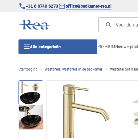
+31 6 8740 6273
office@badkamer-rea.nl
PREMIUM
Nieuwe pro
Alle categorieën
Startpagina
Wastafels, wastafels in de badkamer
Wastafel Sofia Bl
Douchecabines
Douchedeur
Douchebakken
Lineaire Douchegoten