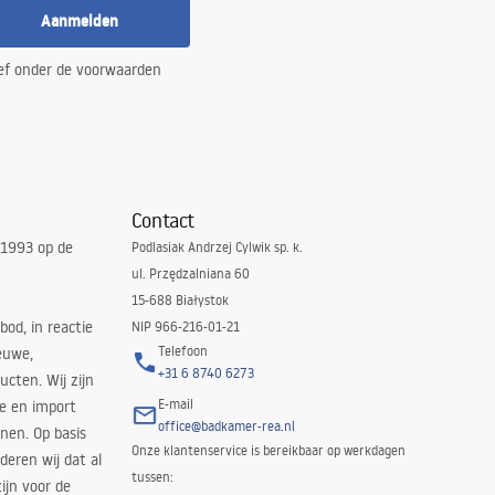
Aanmelden
ef onder de voorwaarden
Contact
 1993 op de
Podlasiak Andrzej Cylwik sp. k.
ul. Przędzalniana 60
15-688 Białystok
bod, in reactie
NIP 966-216-01-21
Telefoon
euwe,
+31 6 8740 6273
cten. Wij zijn
E-mail
ie en import
office@badkamer-rea.nl
nen. Op basis
Onze klantenservice is bereikbaar op werkdagen
deren wij dat al
tussen:
ijn voor de