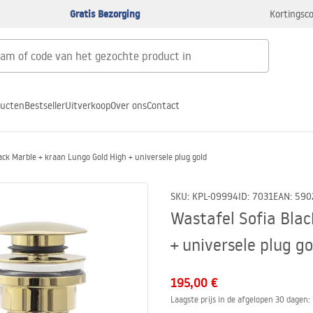
Gratis Bezorging
Kortingsco
ducten
Bestseller
Uitverkoop
Over ons
Contact
ack Marble + kraan Lungo Gold High + universele plug gold
SKU
:
KPL-09994
ID
:
7031
EAN
:
590
Wastafel Sofia Blac
+ universele plug go
195,00 €
Laagste prijs in de afgelopen 30 dagen: