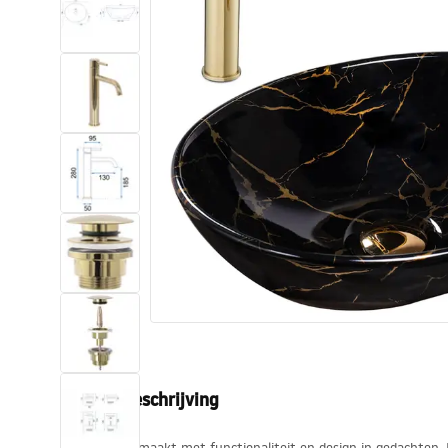
Toiletten
Wastafels
Baden en badwanden
Kranen
Douches
Keuken
Badkameraccessoires
Productbeschrijving