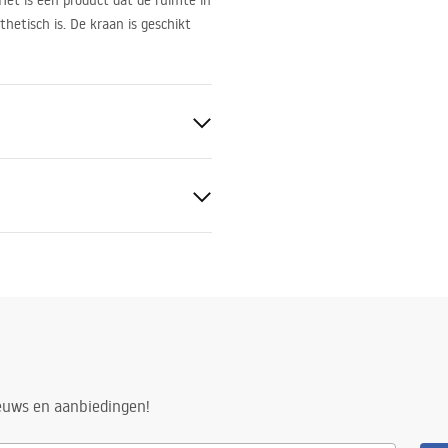
Het is een product dat de ruimte in
thetisch is. De kraan is geschikt
door Sedal
ieuws en aanbiedingen!
ai