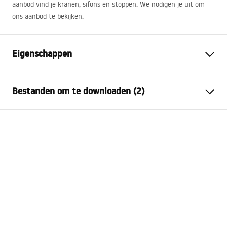
aanbod vind je kranen, sifons en stoppen. We nodigen je uit om
ons aanbod te bekijken.
Eigenschappen
Montagewijze
Opbouw
Bestanden om te downloaden (2)
Materiaal
Sanitair keramiek
Kleur
Beige
Montagehandleiding
Afwerking
Mat
Basin.pdf
Lengte
480
mm
Breedte
440
mm
Garantievoorwaarden
Hoogte
180
mm
Warranty_Terms_and_Conditions_Basins_-_5.pdf
Diepte
150
mm
Vorm
Asymmetrisch
Kraangat
Nee